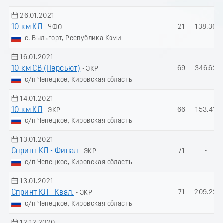
26.01.2021
10 км КЛ
21
138.36
- ЧФО
с. Выльгорт, Республика Коми
16.01.2021
10 км СВ (Пеpсьют)
69
346.62
- ЭКР
с/п Чепецкое, Кировская область
14.01.2021
10 км КЛ
66
153.41
- ЭКР
с/п Чепецкое, Кировская область
13.01.2021
Спринт КЛ - Финал
71
-
- ЭКР
с/п Чепецкое, Кировская область
13.01.2021
Спринт КЛ - Квал.
71
209.22
- ЭКР
с/п Чепецкое, Кировская область
12.12.2020