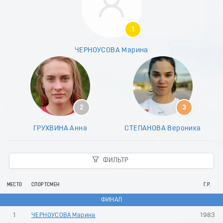
7
8
9
1
0
1
ЧЕРНОУСОВА Марина
2
3
4
5
6
7
2
3
8
9
ГРУХВИНА Анна
СТЕПАНОВА Вероника
0
1
2
ФИЛЬТР
3
4
5
МЕСТО
СПОРТСМЕН
Г.Р.
6
ФИНАЛ
7
8
1
ЧЕРНОУСОВА Марина
1983