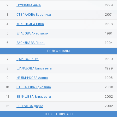
9
2
ГРУХВИНА Анна
1999
3
СТЕПАНОВА Вероника
2001
4
КОКОНКИНА Нина
1998
5
ВЛАСОВА Анастасия
1991
6
ВАСИЛЬЕВА Лилия
1994
ПОЛУФИНАЛЫ
7
ЦАРЕВА Ольга
1990
8
ШАЛАБОДА Елизавета
1999
9
МЕЛЬНИКОВА Алена
1995
10
СТЕПАНОВА Кристина
2000
11
БЕКИШЕВА Елизавета
2002
12
НЕПРЯЕВА Дарья
2002
ЧЕТВЕРТЬФИНАЛЫ