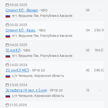
05.02.2025
Спринт КЛ - Финал
35
-
- ЧФО
пгт. Вершина Тёи, Республика Хакасия
05.02.2025
Спринт КЛ - Квал.
34
250.18
- ЧФО
пгт. Вершина Тёи, Республика Хакасия
04.02.2025
10 км КЛ
32
184.37
- ЧФО
пгт. Вершина Тёи, Республика Хакасия
24.02.2024
20 км КЛ МСТ
42
290.52
- ПР19-20
с/п Чепецкое, Кировская область
23.02.2024
Эстафета (4 чел. х 5 км)
12
-
- ПР19-20
с/п Чепецкое, Кировская область
21.02.2024