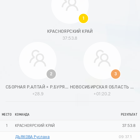
8
9
0
1
1
2
КРАСНОЯРСКИЙ КРАЙ
3
37:53.8
4
5
6
7
8
9
2
3
0
1
СБОРНАЯ Р.АЛТАЙ + Р.БУРЯТИЯ + ОМСКАЯ ОБЛАСТЬ
НОВОСИБИРСКАЯ ОБЛАСТЬ - 1
2
+28.9
+01:20.2
3
4
5
МЕСТО
КОМАНДА
РЕЗУЛЬТАТ
6
7
1
КРАСНОЯРСКИЙ КРАЙ
37:53.8
8
9
ДЬЯКОВА Руслана
09:37.1