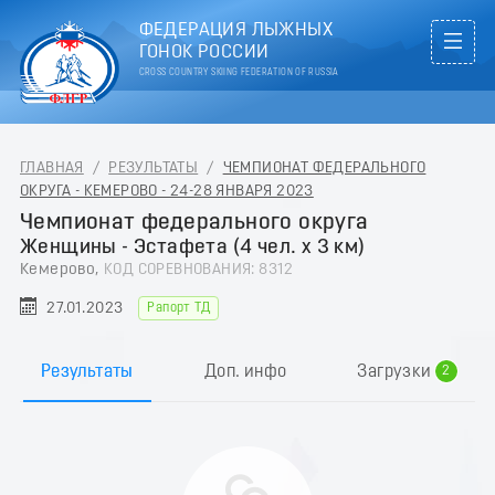
ФЕДЕРАЦИЯ ЛЫЖНЫХ
ГОНОК РОССИИ
CROSS COUNTRY SKIING FEDERATION OF RUSSIA
ГЛАВНАЯ
/
РЕЗУЛЬТАТЫ
/
ЧЕМПИОНАТ ФЕДЕРАЛЬНОГО
ОКРУГА - КЕМЕРОВО - 24-28 ЯНВАРЯ 2023
Чемпионат федерального округа
Женщины - Эстафета (4 чел. х 3 км)
Кемерово,
КОД СОРЕВНОВАНИЯ: 8312
27.01.2023
Рапорт ТД
0
1
Результаты
Доп. инфо
Загрузки
2
3
4
5
6
7