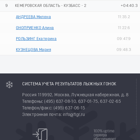
9
КЕМЕРОВСКАЯ ОБЛАСТЬ - КУЗБАСС - 2
+04:40.3
АНДРЕЕВА Милена
11:35.2
ОНОПРИЕНКО Алина
11:22.6
РОЛЬЗИНГ Екатерина
09:47.9
КУЗНЕЦОВА Мария
09:48.3
СИСТЕМА УЧЕТА РЕЗУЛЬТАТОВ ЛЫЖНЫХ ГОНОК
Россия 119992, Москва, Лужнецкая набережная, д. 8
Телефоны: (495) 637-08-10, 637-01-75, 637-02-65
Телефон/факс: (495) 637-06-15
Электронная почта: info@flgr.ru