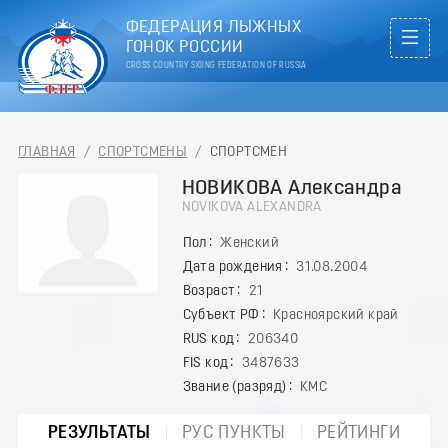
ФЕДЕРАЦИЯ ЛЫЖНЫХ
ГОНОК РОССИИ
CROSS COUNTRY SKIING FEDERATION OF RUSSIA
ГЛАВНАЯ
/
СПОРТСМЕНЫ
/
СПОРТСМЕН
НОВИКОВА Александра
NOVIKOVA ALEXANDRA
Пол
Женский
Дата рождения
31.08.2004
Возраст
21
Субъект РФ
Красноярский край
RUS код
206340
FIS код
3487633
Звание (разряд)
КМС
РЕЗУЛЬТАТЫ
РУС ПУНКТЫ
РЕЙТИНГИ