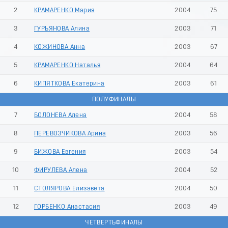
2
КРАМАРЕНКО Мария
2004
75
3
ГУРЬЯНОВА Алина
2003
71
4
КОЖИНОВА Анна
2003
67
5
КРАМАРЕНКО Наталья
2004
64
6
КИПЯТКОВА Екатерина
2003
61
ПОЛУФИНАЛЫ
7
БОЛОНЕВА Алена
2004
58
8
ПЕРЕВОЗЧИКОВА Арина
2003
56
9
БИЖОВА Евгения
2003
54
10
ФИРУЛЕВА Алена
2004
52
11
СТОЛЯРОВА Елизавета
2004
50
12
ГОРБЕНКО Анастасия
2003
49
ЧЕТВЕРТЬФИНАЛЫ