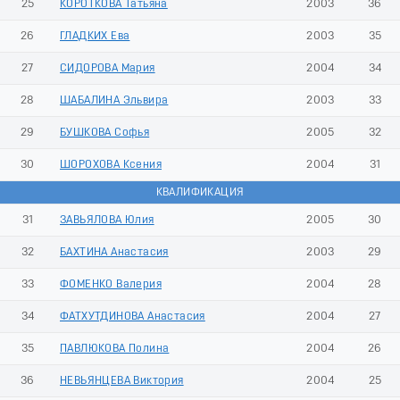
25
КОРОТКОВА Татьяна
2003
36
26
ГЛАДКИХ Ева
2003
35
27
СИДОРОВА Мария
2004
34
28
ШАБАЛИНА Эльвира
2003
33
29
БУШКОВА Софья
2005
32
30
ШОРОХОВА Ксения
2004
31
КВАЛИФИКАЦИЯ
31
ЗАВЬЯЛОВА Юлия
2005
30
32
БАХТИНА Анастасия
2003
29
33
ФОМЕНКО Валерия
2004
28
34
ФАТХУТДИНОВА Анастасия
2004
27
35
ПАВЛЮКОВА Полина
2004
26
36
НЕВЬЯНЦЕВА Виктория
2004
25