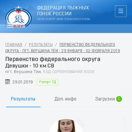
ФЕДЕРАЦИЯ ЛЫЖНЫХ
ГОНОК РОССИИ
CROSS COUNTRY SKIING FEDERATION OF RUSSIA
ГЛАВНАЯ
/
РЕЗУЛЬТАТЫ
/
ПЕРВЕНСТВО ФЕДЕРАЛЬНОГО
ОКРУГА - ПГТ. ВЕРШИНА ТЁИ - 29 ЯНВАРЯ - 02 ФЕВРАЛЯ 2019
Первенство федерального округа
Девушки - 10 км СВ
пгт. Вершина Тёи,
КОД СОРЕВНОВАНИЯ: 6008
29.01.2019
Рапорт ТД
0
1
Результаты
Доп. инфо
Загрузки
2
3
4
5
6
7