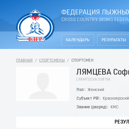
ФЕДЕРАЦИЯ ЛЫЖНЫХ
CROSS COUNTRY SKIING FEDER
КАЛЕНДАРЬ
РЕЗУЛЬТАТЫ
ГЛАВНАЯ
/
СПОРТСМЕНЫ
/
СПОРТСМЕН
ЛЯМЦЕВА Соф
LYAMTSEVA SOFIYA
Пол
Женский
Субъект РФ
Красноярский
Звание (разряд)
КМС
РЕЗУ