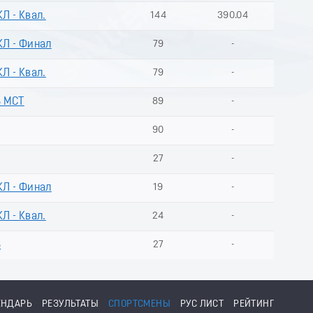
Л - Квал.
144
390.04
КЛ - Финал
79
-
Л - Квал.
79
-
В МСТ
89
-
90
-
27
-
КЛ - Финал
19
-
Л - Квал.
24
-
В
27
-
ЕНДАРЬ
РЕЗУЛЬТАТЫ
СПОРТСМЕНЫ
РУС ЛИСТ
РЕЙТИНГ