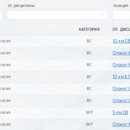
СП. ДИСЦИПЛИНА
ПОЗИЦИЯ
КАТЕГОРИЯ
СП. ДИС
акасия
ВС
10 км С
акасия
ВС
Спринт 
акасия
ВС
Спринт К
акасия
ВС
10 км К
акасия
ВС
Спринт 
акасия
ВС
Спринт С
акасия
ЭКР
5 км СВ
акасия
ЭКР
Спринт 