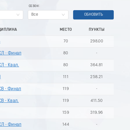
СЕЗОН
Все
ОБНОВИТЬ
ЦИПЛИНА
МЕСТО
ПУНКТЫ
В
70
298.00
КЛ - Финал
80
-
Л - Квал.
80
364.81
Л
111
258.21
СВ - Финал
119
-
В - Квал.
119
411.50
159
319.96
КЛ - Финал
144
-