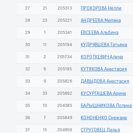
27
21
205313
ПРОХОРОВА Нелли
28
23
205221
АНДРЕЕВА Милена
29
1
205341
ЕВСЕЕВА Альбина
30
11
205194
КУДРЯВЦЕВА Татьяна
31
2
205734
КОРОТКЕВИЧ Алина
32
6
205195
КУТЯКОВА Анастасия
33
9
205826
ДАВЫДОВА Анастасия
34
33
205892
КУСУРГАШЕВА Арина
35
10
204385
БАРЫШНИКОВА Полина
36
7
205849
КОНОНЕНКО Снежана
37
15
204956
СТРУГОВЕЦ Дарья