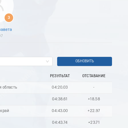
8
9
0
3
1
2
завета
3
97
4
5
6
7
8
ОБНОВИТЬ
9
0
РЕЗУЛЬТАТ
ОТСТАВАНИЕ
1
2
я область
04:20.03
-
3
4
04:38.61
+18.58
5
6
 край
04:43.00
+22.97
7
8
04:43.74
+23.71
9