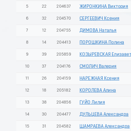
5
22
204637
ЖИРОНКИНА Виктория
6
32
204570
СЕРГЕЕВИЧ Ксения
7
12
204755
ДИМОВА Наталья
8
14
204413
ПОРОШКИНА Полина
9
39
205859
КОЗЫРЕВСКАЯ Елизаве
10
37
204176
СМОЛИЧ Валерия
11
26
204159
НАРЕЖНАЯ Ксения
12
18
205182
КОРОЛЕВА Алина
13
38
204856
ГУЙО Лилия
14
30
204477
ДУЛЬЦЕВА Александра
15
31
204582
ШАМРАЕВА Александра