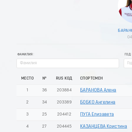
БАРАН
04
ФАМИЛИЯ
ГОД
МЕСТО
№
RUS КОД
СПОРТСМЕН
1
36
203884
БАРАНОВА Алена
2
34
203389
БОБКО Ангелина
3
25
204412
ПУГА Елизавета
4
27
204445
КАЗАНЦЕВА Кристина