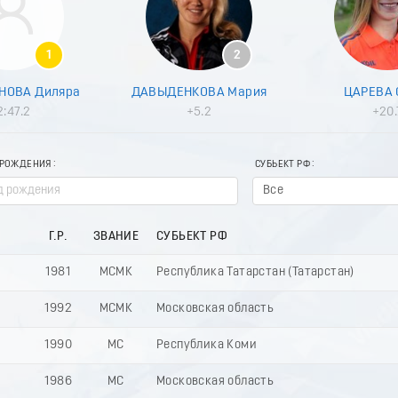
1
2
НОВА Диляра
ДАВЫДЕНКОВА Мария
ЦАРЕВА 
2:47.2
+5.2
+20.
 РОЖДЕНИЯ
СУБЬЕКТ РФ
Все
Г.Р.
ЗВАНИЕ
СУБЬЕКТ РФ
1981
МСМК
Республика Татарстан (Татарстан)
1992
МСМК
Московская область
1990
МС
Республика Коми
1986
МС
Московская область