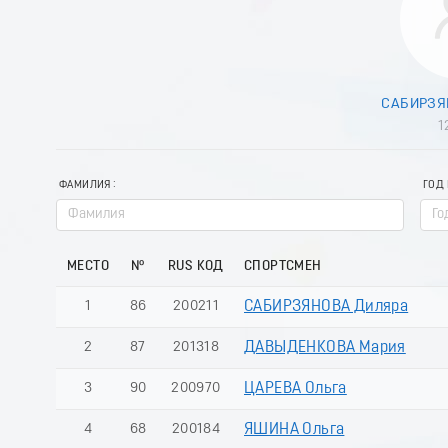
САБИРЗЯ
1
ФАМИЛИЯ
ГОД
МЕСТО
№
RUS КОД
СПОРТСМЕН
1
86
200211
САБИРЗЯНОВА Диляра
2
87
201318
ДАВЫДЕНКОВА Мария
3
90
200970
ЦАРЕВА Ольга
4
68
200184
ЯШИНА Ольга