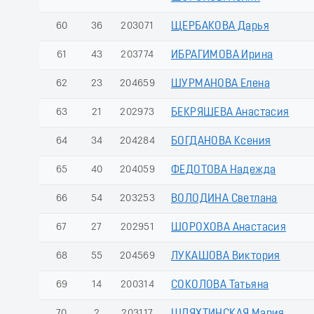
60
36
203071
ЩЕРБАКОВА Дарья
61
43
203774
ИБРАГИМОВА Ирина
62
23
204659
ШУРМАНОВА Елена
63
21
202973
БЕКРЯШЕВА Анастасия
64
34
204284
БОГДАНОВА Ксения
65
40
204059
ФЕДОТОВА Надежда
66
54
203253
ВОЛОДИНА Светлана
67
27
202951
ШОРОХОВА Анастасия
68
55
204569
ЛУКАШОВА Виктория
69
14
200314
СОКОЛОВА Татьяна
70
2
203117