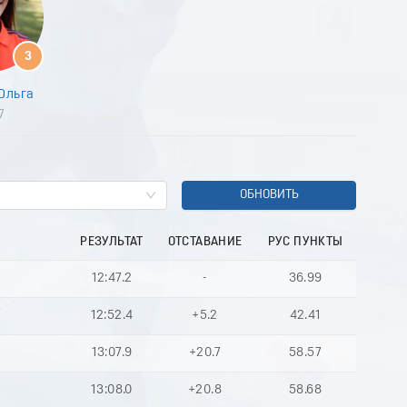
8
9
0
3
1
2
Ольга
3
7
4
5
6
7
8
ОБНОВИТЬ
9
0
РЕЗУЛЬТАТ
ОТСТАВАНИЕ
РУС ПУНКТЫ
1
2
12:47.2
-
36.99
3
4
12:52.4
+5.2
42.41
5
6
13:07.9
+20.7
58.57
7
8
13:08.0
+20.8
58.68
9