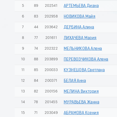
5
89
202541
АРТЕМЬЕВА Диана
6
83
202958
НОВИКОВА Майя
7
44
203642
ДЕРБИНА Алина
8
77
201611
ЛИХАЧЕВА Мария
9
74
202322
МЕЛЬНИКОВА Алена
10
88
203899
ПЕРЕВОЗЧИКОВА Алена
11
85
200033
КУЗНЕЦОВА Светлана
12
84
200371
БЕЛАЯ Анна
13
82
200156
МЕЛИНА Виктория
14
78
201455
МУРАВЬЕВА Жанна
15
71
203049
АБРАМОВА Ксения