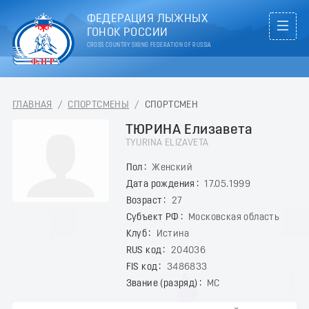
ФЕДЕРАЦИЯ ЛЫЖНЫХ
ГОНОК РОССИИ
CROSS COUNTRY SKIING FEDERATION OF RUSSIA
ГЛАВНАЯ
/
СПОРТСМЕНЫ
/
СПОРТСМЕН
ТЮРИНА Елизавета
TYURINA ELIZAVETA
Пол
Женский
Дата рождения
17.05.1999
Возраст
27
Субъект РФ
Московская область
Клуб
Истина
RUS код
204036
FIS код
3486833
Звание (разряд)
МС