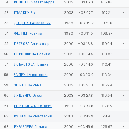
51
КОНОНОВА Александра
2002
+03:07.0
106.88
-
52
ГЛАДКИХ Ева
2003
+03:07.7
107.21
-
53
ДОЦЕНКО Анастасия
1986
+03:09.2
107.90
-
54
ФЕЛЛЕР Ксения
1990
+03:11.5
108.97
-
55
ПЕТРОВА Александра
2000
+03:13.8
110.04
-
56
ПОРОШКИНА Полина
2002
+03:14.5
110.37
-
57
ЛОБАСТОВА Полина
2000
+03:14.6
110.41
-
58
ЧУПРУН Анастасия
2000
+03:20.9
113.34
-
59
ХОБОТОВА Анна
2002
+03:25.1
115.29
-
60
ЛЯШЕНКО Олеся
2003
+03:27.8
116.54
-
61
ВОРОНИНА Анастасия
1999
+03:30.6
117.85
-
62
КУЛИКОВА Анастасия
2001
+03:45.9
124.95
-
63
БУРАВЛЕВА Полина
2000
+03:49.6
126.67
-