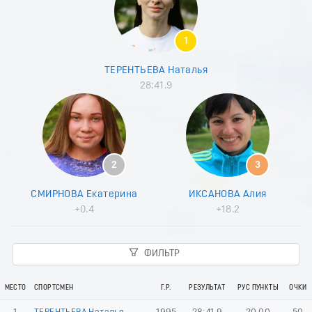
8
9
0
1
1
2
ТЕРЕНТЬЕВА Наталья
3
28:41.9
4
5
6
7
8
9
2
3
0
1
СМИРНОВА Екатерина
ИКСАНОВА Алия
2
+0.4
+18.2
3
4
5
ФИЛЬТР
6
7
8
МЕСТО
СПОРТСМЕН
Г.Р.
РЕЗУЛЬТАТ
РУС ПУНКТЫ
ОЧКИ
9