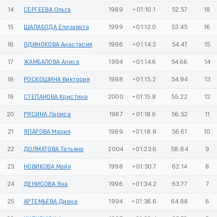
14
СЕРГЕЕВА Ольга
1989
+01:10.1
52.57
18
15
ШАЛАБОДА Елизавета
1999
+01:12.0
53.45
16
16
ОДИНОКОВА Анастасия
1996
+01:14.2
54.47
15
17
ЖАМБАЛОВА Алиса
1994
+01:14.6
54.66
14
18
РОСКОШИНА Виктория
1998
+01:15.2
54.94
13
19
СТЕПАНОВА Кристина
2000
+01:15.8
55.22
12
20
РЯСИНА Лариса
1987
+01:18.6
56.52
11
21
ЯПАРОВА Мария
1989
+01:18.8
56.61
10
22
ДОЛМАТОВА Татьяна
2004
+01:23.6
58.84
9
23
НОВИКОВА Майя
1998
+01:30.7
62.14
8
24
ДЕНИСОВА Яна
1996
+01:34.2
63.77
7
25
АРТЕМЬЕВА Диана
1994
+01:36.6
64.88
6