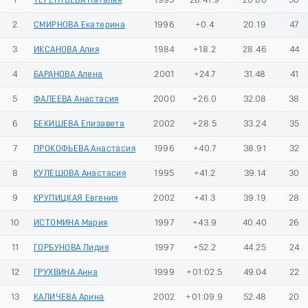
1
ТЕРЕНТЬЕВА Наталья
1995
28:41.9
20.00
50
2
СМИРНОВА Екатерина
1996
+0.4
20.19
47
3
ИКСАНОВА Алия
1984
+18.2
28.46
44
4
БАРАНОВА Алена
2001
+24.7
31.48
41
5
ФАЛЕЕВА Анастасия
2000
+26.0
32.08
38
6
БЕКИШЕВА Елизавета
2002
+28.5
33.24
35
7
ПРОКОФЬЕВА Анастасия
1996
+40.7
38.91
32
8
КУЛЕШОВА Анастасия
1995
+41.2
39.14
30
9
КРУПИЦКАЯ Евгения
2002
+41.3
39.19
28
10
ИСТОМИНА Мария
1997
+43.9
40.40
26
11
ГОРБУНОВА Лидия
1997
+52.2
44.25
24
12
ГРУХВИНА Анна
1999
+01:02.5
49.04
22
13
КАЛИЧЕВА Арина
2002
+01:09.9
52.48
20