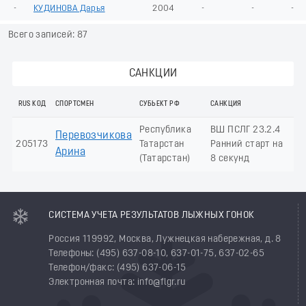
-
КУДИНОВА Дарья
2004
-
-
-
Всего записей: 87
САНКЦИИ
RUS КОД
СПОРТСМЕН
СУБЬЕКТ РФ
САНКЦИЯ
Республика
ВШ ПСЛГ 23.2.4
Перевозчикова
205173
Татарстан
Ранний старт на
Арина
(Татарстан)
8 секунд
СИСТЕМА УЧЕТА РЕЗУЛЬТАТОВ ЛЫЖНЫХ ГОНОК
Россия 119992, Москва, Лужнецкая набережная, д. 8
Телефоны: (495) 637-08-10, 637-01-75, 637-02-65
Телефон/факс: (495) 637-06-15
Электронная почта: info@flgr.ru