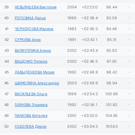
39
НЕВЬЯНЦЕВА Виктория
2004
+02:23.0
86.44
-
40
РОГОЗИНА Дарья
1996
+02:38.4
93.59
-
41
ЧЕРНОУСОВА Марина
1983
+02:40.3
94.48
-
42
СУРКОВА Анна
1991
+02:42.1
95.31
-
43
ВАЛИУЛЛИНА Алина
2002
+02:43.4
95.92
-
44
ВАЩЕНКО Полина
2002
+02:46.5
97.36
-
45
ДАВЫДЕНКОВА Мария
1992
+02:48.8
98.42
-
46
ШИМОЛИНА Александра
2000
+02:49.9
98.94
-
47
ВАСИЛЬЕВА Ольга
1999
+02:54.3
100.98
-
48
ГАЯНОВА Эльмира
1992
+02:56.1
101.82
-
49
ПАНКОВА Виталия
2001
+03:02.0
104.56
-
50
СОБОЛЕВА Диана
2002
+03:04.3
105.63
-