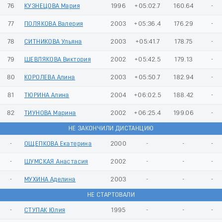
76
КУЗНЕЦОВА Мария
1996
+05:02.7
160.64
-
77
ПОЛЯКОВА Валерия
2003
+05:36.4
176.29
-
78
СИТНИКОВА Ульяна
2003
+05:41.7
178.75
-
79
ШЕВЛЯКОВА Виктория
2002
+05:42.5
179.13
-
80
КОРОЛЕВА Алина
2003
+05:50.7
182.94
-
81
ТЮРИНА Алина
2004
+06:02.5
188.42
-
82
ТИУНОВА Марина
2002
+06:25.4
199.06
-
НЕ ЗАКОНЧИЛИ ДИСТАНЦИЮ
-
ОЩЕПКОВА Екатерина
2000
-
-
-
-
ШУМСКАЯ Анастасия
2002
-
-
-
-
МУХИНА Аделина
2003
-
-
-
НЕ СТАРТОВАЛИ
-
СТУПАК Юлия
1995
-
-
-