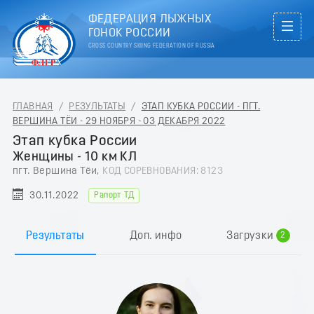
ФЕДЕРАЦИЯ ЛЫЖНЫХ
ГОНОК РОССИИ
CROSS COUNTRY SKIING FEDERATION OF RUSSIA
ГЛАВНАЯ
/
РЕЗУЛЬТАТЫ
/
ЭТАП КУБКА РОССИИ - ПГТ.
ВЕРШИНА ТЁИ - 29 НОЯБРЯ - 03 ДЕКАБРЯ 2022
Этап кубка России
Женщины - 10 км КЛ
пгт. Вершина Тёи,
КОД СОРЕВНОВАНИЯ: 8123
30.11.2022
Рапорт ТД
0
1
Результаты
Доп. инфо
Загрузки
2
3
4
5
6
7