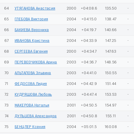
64
УТЯГАНОВА Анастасия
2000
+04:08.6
135.50
-
65
ГЛЕБОВА Виктория
2004
+04:15.0
138.47
-
66
БАКИЕВА Вероника
2004
+04:19.7
140.66
-
67
ИВАНОВА Кристина
2004
+04:33.9
147.25
-
68
СЕРГЕЕВА Евгения
2000
+04:34.7
147.63
-
69
ПЕРЕВОЗЧИКОВА Арина
2003
+04:36.7
148.56
-
70
АЛЬТАПОВА Эльвина
2003
+04:41.0
150.55
-
71
ФЕДОСОВА Лидия
2004
+04:42.9
151.44
-
72
КУДРЯШОВА Любовь
2003
+04:47.4
153.53
-
73
МАКЕРОВА Наталья
2001
+04:50.5
154.97
-
74
ДУЛЬЦЕВА Александра
2001
+04:50.8
155.11
-
75
БЕНЦЛЕР Ксения
2004
+05:01.5
160.08
-