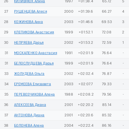
26
КИЛИВНЮК Алина
1997
+01:38.4
65.72
5
27
РУШЕНЦЕВА Алеся
2000
+01:39.6
66.27
4
28
КОЖИНОВА Анна
2003
+01:46.6
69.53
3
29
КЛЕПИКОВА Анастасия
1999
+01:52.1
72.08
2
30
НЕПРЯЕВА Дарья
2002
+01:53.2
72.59
1
31
МОСКАЛЕНКО Анастасия
1991
+02:01.9
76.64
-
31
БЕЛОСЛУДЦЕВА Дарья
1999
+02:01.9
76.64
-
33
ЖОЛУДЕВА Ольга
2002
+02:02.4
76.87
-
34
ЕРЕМЕЕВА Елизавета
2003
+02:07.7
79.33
-
35
ПЕРЕВОЗЧИКОВА Алена
1988
+02:08.2
79.56
-
36
АЛЕКСЕЕВА Диана
2001
+02:20.2
85.14
-
37
АНТОНОВА Диана
2001
+02:20.6
85.32
-
38
БОЛОНЕВА Алена
2004
+02:22.4
86.16
-