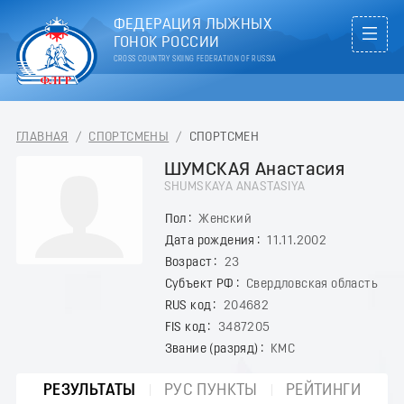
ФЕДЕРАЦИЯ ЛЫЖНЫХ
ГОНОК РОССИИ
CROSS COUNTRY SKIING FEDERATION OF RUSSIA
ГЛАВНАЯ
/
СПОРТСМЕНЫ
/
СПОРТСМЕН
ШУМСКАЯ Анастасия
SHUMSKAYA ANASTASIYA
Пол
Женский
Дата рождения
11.11.2002
Возраст
23
Субъект РФ
Свердловская область
RUS код
204682
FIS код
3487205
Звание (разряд)
КМС
РЕЗУЛЬТАТЫ
РУС ПУНКТЫ
РЕЙТИНГИ