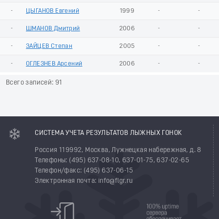
-
ЦЫГАНОВ Евгений
1999
-
-
-
ШМАНОВ Дмитрий
2006
-
-
-
ЗАЙЦЕВ Степан
2005
-
-
-
ОГЛЕЗНЕВ Арсений
2006
-
-
Всего записей: 91
СИСТЕМА УЧЕТА РЕЗУЛЬТАТОВ ЛЫЖНЫХ ГОНОК
Россия 119992, Москва, Лужнецкая набережная, д. 8
Телефоны: (495) 637-08-10, 637-01-75, 637-02-65
Телефон/факс: (495) 637-06-15
Электронная почта: info@flgr.ru