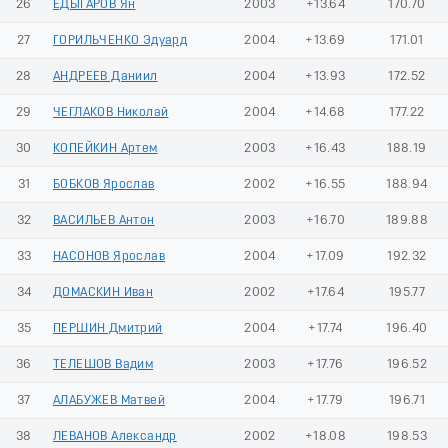
26
ЕДЫГАРОВ Ян
2003
+13.64
170.70
27
ГОРИЛЬЧЕНКО Эдуард
2004
+13.69
171.01
28
АНДРЕЕВ Даниил
2004
+13.93
172.52
29
ЧЕГЛАКОВ Николай
2004
+14.68
177.22
30
КОПЕЙКИН Артем
2003
+16.43
188.19
31
БОБКОВ Ярослав
2002
+16.55
188.94
32
ВАСИЛЬЕВ Антон
2003
+16.70
189.88
33
НАСОНОВ Ярослав
2004
+17.09
192.32
34
ДОМАСКИН Иван
2002
+17.64
195.77
35
ПЕРШИН Дмитрий
2004
+17.74
196.40
36
ТЕЛЕШОВ Вадим
2003
+17.76
196.52
37
АЛАБУЖЕВ Матвей
2004
+17.79
196.71
38
ЛЕВАНОВ Александр
2002
+18.08
198.53