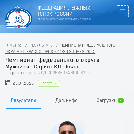
ФЕДЕРАЦИЯ ЛЫЖНЫХ
ГОНОК РОССИИ
CROSS COUNTRY SKIING FEDERATION OF RUSSIA
ГЛАВНАЯ
/
РЕЗУЛЬТАТЫ
/
ЧЕМПИОНАТ ФЕДЕРАЛЬНОГО
ОКРУГА - Г. КРАСНОГОРСК - 24-28 ЯНВАРЯ 2023
Чемпионат федерального округа
Мужчины - Спринт КЛ - Квал.
г. Красногорск,
КОД СОРЕВНОВАНИЯ: 8319
25.01.2023
Рапорт ТД
0
1
Результаты
Доп. инфо
Загрузки
2
3
4
5
6
7