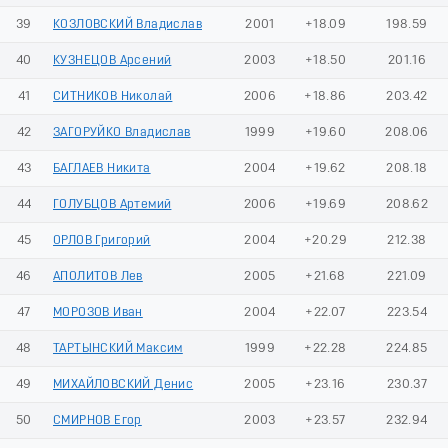
39
КОЗЛОВСКИЙ Владислав
2001
+18.09
198.59
40
КУЗНЕЦОВ Арсений
2003
+18.50
201.16
41
СИТНИКОВ Николай
2006
+18.86
203.42
42
ЗАГОРУЙКО Владислав
1999
+19.60
208.06
43
БАГЛАЕВ Никита
2004
+19.62
208.18
44
ГОЛУБЦОВ Артемий
2006
+19.69
208.62
45
ОРЛОВ Григорий
2004
+20.29
212.38
46
АПОЛИТОВ Лев
2005
+21.68
221.09
47
МОРОЗОВ Иван
2004
+22.07
223.54
48
ТАРТЫНСКИЙ Максим
1999
+22.28
224.85
49
МИХАЙЛОВСКИЙ Денис
2005
+23.16
230.37
50
СМИРНОВ Егор
2003
+23.57
232.94