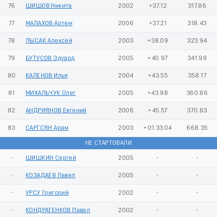
76
ШИШОВ Никита
2002
+37.12
317.86
77
МАЛАХОВ Артем
2006
+37.21
318.43
78
ЛЫСАК Алексей
2003
+38.09
323.94
79
БУТУСОВ Эдуард
2005
+40.97
341.99
80
КАЛЕНОВ Илья
2004
+43.55
358.17
81
МИХАЛЬЧУК Олег
2005
+43.98
360.86
82
АНДРИЯНОВ Евгений
2006
+45.57
370.83
83
САРГСЯН Арам
2003
+01:33.04
668.35
НЕ СТАРТОВАЛИ
-
ШИШКИН Сергей
2005
-
-
-
КОЗАДАЕВ Павел
2005
-
-
-
УРСУ Григорий
2002
-
-
-
КОНДРАТЕНКОВ Павел
2002
-
-