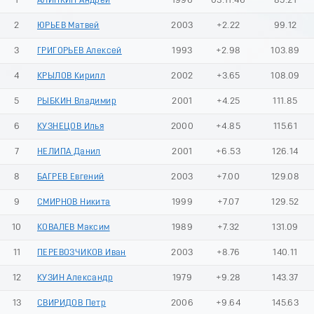
1
АЛИПКИН Андрей
1996
03:11.46
85.21
2
ЮРЬЕВ Матвей
2003
+2.22
99.12
3
ГРИГОРЬЕВ Алексей
1993
+2.98
103.89
4
КРЫЛОВ Кирилл
2002
+3.65
108.09
5
РЫБКИН Владимир
2001
+4.25
111.85
6
КУЗНЕЦОВ Илья
2000
+4.85
115.61
7
НЕЛИПА Данил
2001
+6.53
126.14
8
БАГРЕВ Евгений
2003
+7.00
129.08
9
СМИРНОВ Никита
1999
+7.07
129.52
10
КОВАЛЕВ Максим
1989
+7.32
131.09
11
ПЕРЕВОЗЧИКОВ Иван
2003
+8.76
140.11
12
КУЗИН Александр
1979
+9.28
143.37
13
СВИРИДОВ Петр
2006
+9.64
145.63