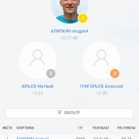
8
9
0
1
1
2
АЛИПКИН Андрей
3
03:11.46
4
5
6
7
8
9
2
3
0
1
ЮРЬЕВ Матвей
ГРИГОРЬЕВ Алексей
2
+2.22
+2.98
3
4
5
ФИЛЬТР
6
7
8
МЕСТО
СПОРТСМЕН
Г.Р.
РЕЗУЛЬТАТ
РУС ПУНКТЫ
9