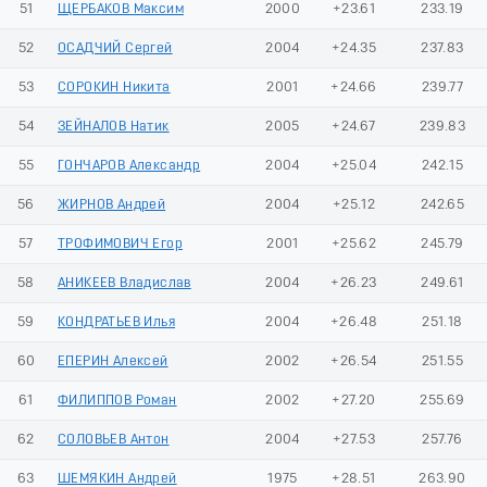
51
ЩЕРБАКОВ Максим
2000
+23.61
233.19
52
ОСАДЧИЙ Сергей
2004
+24.35
237.83
53
СОРОКИН Никита
2001
+24.66
239.77
54
ЗЕЙНАЛОВ Натик
2005
+24.67
239.83
55
ГОНЧАРОВ Александр
2004
+25.04
242.15
56
ЖИРНОВ Андрей
2004
+25.12
242.65
57
ТРОФИМОВИЧ Егор
2001
+25.62
245.79
58
АНИКЕЕВ Владислав
2004
+26.23
249.61
59
КОНДРАТЬЕВ Илья
2004
+26.48
251.18
60
ЕПЕРИН Алексей
2002
+26.54
251.55
61
ФИЛИППОВ Роман
2002
+27.20
255.69
62
СОЛОВЬЕВ Антон
2004
+27.53
257.76
63
ШЕМЯКИН Андрей
1975
+28.51
263.90