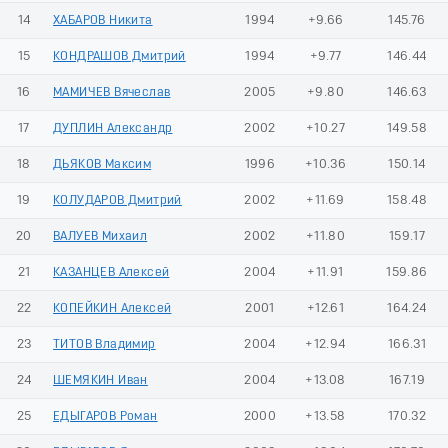
14
ХАБАРОВ Никита
1994
+9.66
145.76
15
КОНДРАШОВ Дмитрий
1994
+9.77
146.44
16
МАМИЧЕВ Вячеслав
2005
+9.80
146.63
17
ДУПЛИН Александр
2002
+10.27
149.58
18
ДЬЯКОВ Максим
1996
+10.36
150.14
19
КОЛУДАРОВ Дмитрий
2002
+11.69
158.48
20
ВАЛУЕВ Михаил
2002
+11.80
159.17
21
КАЗАНЦЕВ Алексей
2004
+11.91
159.86
22
КОПЕЙКИН Алексей
2001
+12.61
164.24
23
ТИТОВ Владимир
2004
+12.94
166.31
24
ШЕМЯКИН Иван
2004
+13.08
167.19
25
ЕДЫГАРОВ Роман
2000
+13.58
170.32