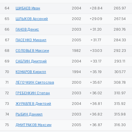
64
ШИБАЕВ Иван
2004
+28.84
265.97
65
ШЛЫКОВ Арсений
2002
+29.09
267.54
66
ГАНОВ Денис
2003
+31.20
280.76
67
ПАСЕНКО Михаил
2005
+31.77
284.33
68
СОЛОВЬЕВ Максим
1982
+33.03
292.23
69
САБЛИН Дмитрий
2004
+33.17
293.11
70
КОМАРОВ Кирилл
1994
+35.19
305.77
71
ЛЁГОЧКИН Святослав
2000
+35.67
308.78
72
ГРЕБЕНКИН Степан
2003
+36.02
310.97
73
ЖУРАВЛЕВ Дмитрий
2004
+36.81
315.92
74
РЫБИН Даниил
2003
+36.82
315.98
75
ДМИТРАКОВ Максим
2005
+36.87
316.30