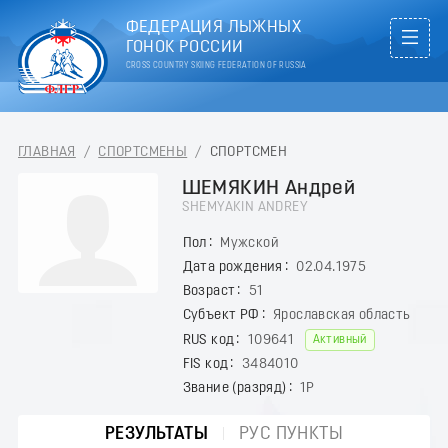
ФЕДЕРАЦИЯ ЛЫЖНЫХ
ГОНОК РОССИИ
CROSS COUNTRY SKIING FEDERATION OF RUSSIA
ГЛАВНАЯ
/
СПОРТСМЕНЫ
/
СПОРТСМЕН
ШЕМЯКИН Андрей
SHEMYAKIN ANDREY
Пол
Мужской
Дата рождения
02.04.1975
Возраст
51
Субъект РФ
Ярославская область
RUS код
109641
Активный
FIS код
3484010
Звание (разряд)
1Р
РЕЗУЛЬТАТЫ
РУС ПУНКТЫ