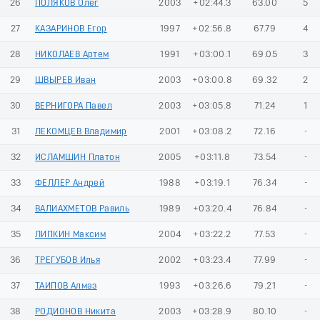
26
ПОЛЯКОВ Олег
2003
+02:44.3
63.00
5
27
КАЗАРИНОВ Егор
1997
+02:56.8
67.79
4
28
НИКОЛАЕВ Артем
1991
+03:00.1
69.05
3
29
ШВЫРЕВ Иван
2003
+03:00.8
69.32
2
30
ВЕРНИГОРА Павел
2003
+03:05.8
71.24
1
31
ЛЕКОМЦЕВ Владимир
2001
+03:08.2
72.16
-
32
ИСЛАМШИН Платон
2005
+03:11.8
73.54
-
33
ФЕЛЛЕР Андрей
1988
+03:19.1
76.34
-
34
ВАЛИАХМЕТОВ Равиль
1989
+03:20.4
76.84
-
35
ЛИПКИН Максим
2004
+03:22.2
77.53
-
36
ТРЕГУБОВ Илья
2002
+03:23.4
77.99
-
37
ТАИПОВ Алмаз
1993
+03:26.6
79.21
-
38
РОДИОНОВ Никита
2003
+03:28.9
80.10
-