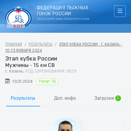
ФЕДЕРАЦИЯ ЛЫЖНЫХ
ГОНОК РОССИИ
CROSS COUNTRY SKIING FEDERATION OF RUSSIA
ГЛАВНАЯ
/
РЕЗУЛЬТАТЫ
/
ЭТАП КУБКА РОССИИ - Г. КАЗАНЬ -
10-13 ЯНВАРЯ 2024
Этап кубка России
Мужчины - 15 км СВ
г. Казань,
КОД СОРЕВНОВАНИЯ: 8629
10.01.2024
Рапорт ТД
0
1
Результаты
Доп. инфо
Загрузки
2
3
4
5
6
7