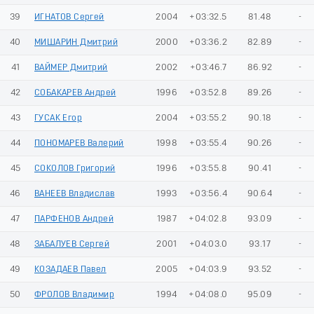
39
ИГНАТОВ Сергей
2004
+03:32.5
81.48
-
40
МИШАРИН Дмитрий
2000
+03:36.2
82.89
-
41
ВАЙМЕР Дмитрий
2002
+03:46.7
86.92
-
42
СОБАКАРЕВ Андрей
1996
+03:52.8
89.26
-
43
ГУСАК Егор
2004
+03:55.2
90.18
-
44
ПОНОМАРЕВ Валерий
1998
+03:55.4
90.26
-
45
СОКОЛОВ Григорий
1996
+03:55.8
90.41
-
46
ВАНЕЕВ Владислав
1993
+03:56.4
90.64
-
47
ПАРФЕНОВ Андрей
1987
+04:02.8
93.09
-
48
ЗАБАЛУЕВ Сергей
2001
+04:03.0
93.17
-
49
КОЗАДАЕВ Павел
2005
+04:03.9
93.52
-
50
ФРОЛОВ Владимир
1994
+04:08.0
95.09
-