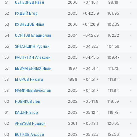
51
СЕЛЕЗНЕВ Иван
2000
+04:16.1
98.19
-
52
РУДЫЙ Егор
2005
+04:25.9
101.95
-
53
КУЗНЕЦОВ Илья
2000
+04:26.9
102.33
-
54
ОСИПОВ Владислав
2004
+04:27.9
102.72
-
55
ЗИГАНШИН Руслан
2005
+04:32.7
104.56
-
56
РАСПУТИН Алексей
2005
+04:45.5
109.47
-
57
БЕЗМАТЕРНЫХ Иван
1997
+04:51.4
111.73
-
58
ЕГОРОВ Никита
1998
+04:51.7
111.84
-
58
МАМИЧЕВ Вячеслав
2005
+04:51.7
111.84
-
60
НОВИКОВ Лев
2002
+05:11.9
119.59
-
61
КАШИН Егор
2003
+05:12.4
119.78
-
62
АРБУЗОВ Родион
2001
+05:13.1
120.05
-
63
ВОЛКОВ Андрей
2003
+05:32.7
127.56
-