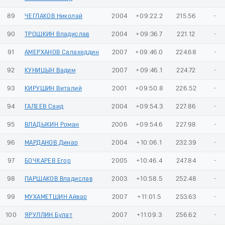
89
ЧЕГЛАКОВ Николай
2004
+09:22.2
215.56
-
90
ТРОШКИН Владислав
2004
+09:36.7
221.12
-
91
АМЕРХАНОВ Салахеддин
2007
+09:46.0
224.68
-
92
КУНИЦЫН Вадим
2007
+09:46.1
224.72
-
93
КИРУШИН Виталий
2001
+09:50.8
226.52
-
94
ГАЛЕЕВ Саид
2004
+09:54.3
227.86
-
95
ВЛАДЫКИН Роман
2006
+09:54.6
227.98
-
96
МАРДАНОВ Динар
2004
+10:06.1
232.39
-
97
БОЧКАРЕВ Егор
2005
+10:46.4
247.84
-
98
ПАРШАКОВ Владислав
2003
+10:58.5
252.48
-
99
МУХАМЕТШИН Айвар
2007
+11:01.5
253.63
-
100
ЯРУЛЛИН Булат
2007
+11:09.3
256.62
-