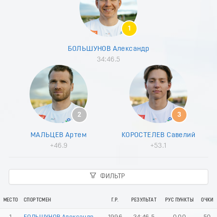
8
9
0
1
1
2
БОЛЬШУНОВ Александр
3
34:46.5
4
5
6
7
8
9
2
3
0
1
МАЛЬЦЕВ Артем
КОРОСТЕЛЕВ Савелий
2
+46.9
+53.1
3
4
5
ФИЛЬТР
6
7
8
МЕСТО
СПОРТСМЕН
Г.Р.
РЕЗУЛЬТАТ
РУС ПУНКТЫ
ОЧКИ
9