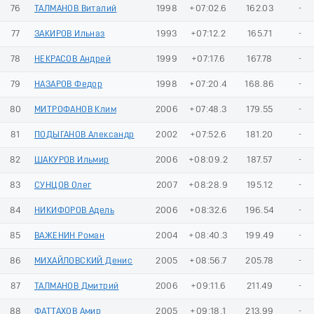
76
ТАЛМАНОВ Виталий
1998
+07:02.6
162.03
-
77
ЗАКИРОВ Ильназ
1993
+07:12.2
165.71
-
78
НЕКРАСОВ Андрей
1999
+07:17.6
167.78
-
79
НАЗАРОВ Федор
1998
+07:20.4
168.86
-
80
МИТРОФАНОВ Клим
2006
+07:48.3
179.55
-
81
ПОДЫГАНОВ Александр
2002
+07:52.6
181.20
-
82
ШАКУРОВ Ильмир
2006
+08:09.2
187.57
-
83
СУНЦОВ Олег
2007
+08:28.9
195.12
-
84
НИКИФОРОВ Адель
2006
+08:32.6
196.54
-
85
ВАЖЕНИН Роман
2004
+08:40.3
199.49
-
86
МИХАЙЛОВСКИЙ Денис
2005
+08:56.7
205.78
-
87
ТАЛМАНОВ Дмитрий
2006
+09:11.6
211.49
-
88
ФАТТАХОВ Амир
2005
+09:18.1
213.99
-