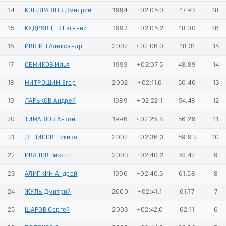
14
КОНДРАШОВ Дмитрий
1994
+02:05.0
47.93
18
15
КУДРЯВЦЕВ Евгений
1997
+02:05.2
48.00
16
16
ИВШИН Александр
2002
+02:06.0
48.31
15
17
СЕМИКОВ Илья
1993
+02:07.5
48.89
14
18
МИТРОШИН Егор
2002
+02:11.6
50.46
13
19
ЛАРЬКОВ Андрей
1989
+02:22.1
54.48
12
20
ТИМАШОВ Антон
1996
+02:26.8
56.29
11
21
ДЕНИСОВ Никита
2002
+02:36.3
59.93
10
22
ИВАНОВ Виктор
2003
+02:40.2
61.42
9
23
АЛИПКИН Андрей
1996
+02:40.6
61.58
8
24
ЖУЛЬ Дмитрий
2000
+02:41.1
61.77
7
25
ШАРОВ Сергей
2003
+02:42.0
62.11
6