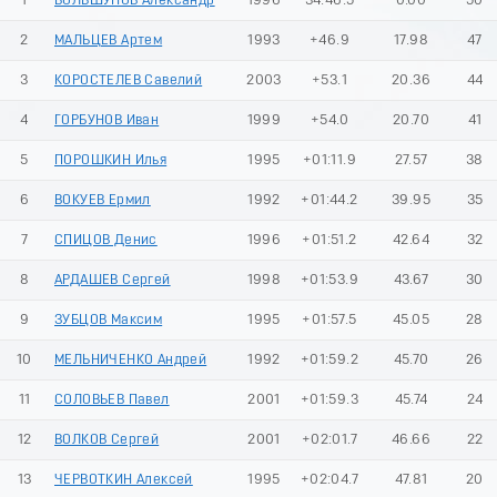
1
БОЛЬШУНОВ Александр
1996
34:46.5
0.00
50
2
МАЛЬЦЕВ Артем
1993
+46.9
17.98
47
3
КОРОСТЕЛЕВ Савелий
2003
+53.1
20.36
44
4
ГОРБУНОВ Иван
1999
+54.0
20.70
41
5
ПОРОШКИН Илья
1995
+01:11.9
27.57
38
6
ВОКУЕВ Ермил
1992
+01:44.2
39.95
35
7
СПИЦОВ Денис
1996
+01:51.2
42.64
32
8
АРДАШЕВ Сергей
1998
+01:53.9
43.67
30
9
ЗУБЦОВ Максим
1995
+01:57.5
45.05
28
10
МЕЛЬНИЧЕНКО Андрей
1992
+01:59.2
45.70
26
11
СОЛОВЬЕВ Павел
2001
+01:59.3
45.74
24
12
ВОЛКОВ Сергей
2001
+02:01.7
46.66
22
13
ЧЕРВОТКИН Алексей
1995
+02:04.7
47.81
20