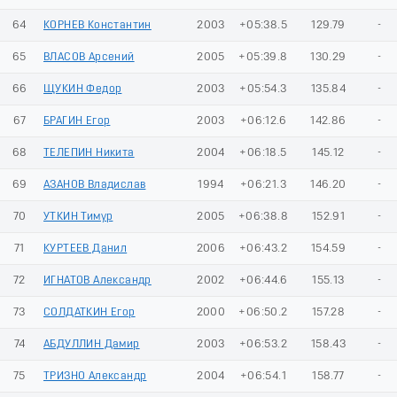
64
КОРНЕВ Константин
2003
+05:38.5
129.79
-
65
ВЛАСОВ Арсений
2005
+05:39.8
130.29
-
66
ЩУКИН Федор
2003
+05:54.3
135.84
-
67
БРАГИН Егор
2003
+06:12.6
142.86
-
68
ТЕЛЕПИН Никита
2004
+06:18.5
145.12
-
69
АЗАНОВ Владислав
1994
+06:21.3
146.20
-
70
УТКИН Тимур
2005
+06:38.8
152.91
-
71
КУРТЕЕВ Данил
2006
+06:43.2
154.59
-
72
ИГНАТОВ Александр
2002
+06:44.6
155.13
-
73
СОЛДАТКИН Егор
2000
+06:50.2
157.28
-
74
АБДУЛЛИН Дамир
2003
+06:53.2
158.43
-
75
ТРИЗНО Александр
2004
+06:54.1
158.77
-