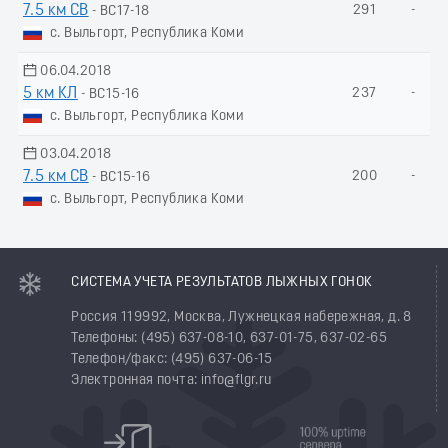
7.5 км СВ
291
-
- ВС17-18
с. Выльгорт, Республика Коми
06.04.2018
5 км КЛ
237
-
- ВС15-16
с. Выльгорт, Республика Коми
03.04.2018
7.5 км СВ
200
-
- ВС15-16
с. Выльгорт, Республика Коми
СИСТЕМА УЧЕТА РЕЗУЛЬТАТОВ ЛЫЖНЫХ ГОНОК
Россия 119992, Москва, Лужнецкая набережная, д. 8
Телефоны: (495) 637-08-10, 637-01-75, 637-02-65
Телефон/факс: (495) 637-06-15
Электронная почта: info@flgr.ru