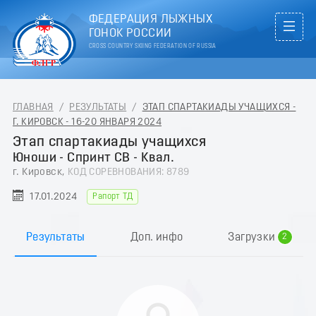
ФЕДЕРАЦИЯ ЛЫЖНЫХ
ГОНОК РОССИИ
CROSS COUNTRY SKIING FEDERATION OF RUSSIA
ГЛАВНАЯ
/
РЕЗУЛЬТАТЫ
/
ЭТАП СПАРТАКИАДЫ УЧАЩИХСЯ -
Г. КИРОВСК - 16-20 ЯНВАРЯ 2024
Этап спартакиады учащихся
Юноши - Спринт СВ - Квал.
г. Кировск,
КОД СОРЕВНОВАНИЯ: 8789
17.01.2024
Рапорт ТД
0
1
Результаты
Доп. инфо
Загрузки
2
3
4
5
6
7