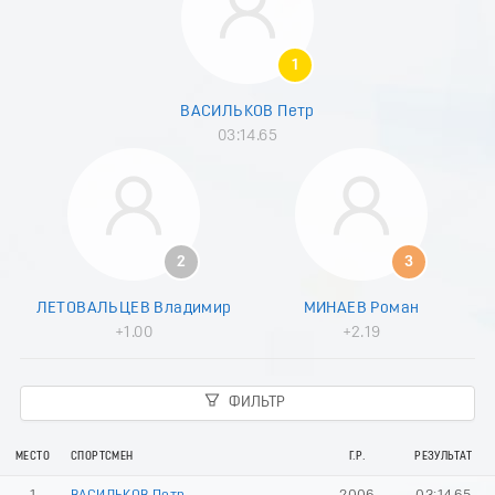
8
9
0
1
1
2
ВАСИЛЬКОВ Петр
3
03:14.65
4
5
6
7
8
9
2
3
0
1
ЛЕТОВАЛЬЦЕВ Владимир
МИНАЕВ Роман
2
+1.00
+2.19
3
4
5
ФИЛЬТР
6
7
8
МЕСТО
СПОРТСМЕН
Г.Р.
РЕЗУЛЬТАТ
9