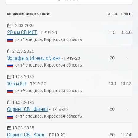
СП. ДИСЦИПЛИНА, КАТЕГОРИЯ
МЕСТО
ПУНКТЫ
22.03.2025
20 км СВ МСТ
115
355.67
- ПР19-20
с/п Чепецкое, Кировская область
21.03.2025
Эстафета (4 чел. х 5 км)
20
-
- ПР19-20
с/п Чепецкое, Кировская область
19.03.2025
10 км КЛ
103
132.27
- ПР19-20
с/п Чепецкое, Кировская область
18.03.2025
Спринт СВ - Финал
80
-
- ПР19-20
с/п Чепецкое, Кировская область
18.03.2025
Спринт СВ - Квал.
80
167.41
- ПР19-20