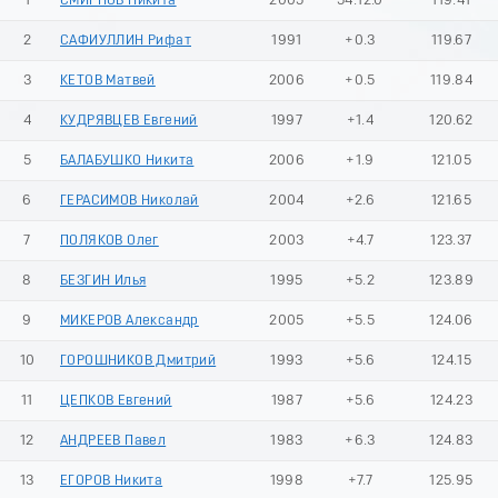
1
СМИРНОВ Никита
2005
54:12.0
119.41
2
САФИУЛЛИН Рифат
1991
+0.3
119.67
3
КЕТОВ Матвей
2006
+0.5
119.84
4
КУДРЯВЦЕВ Евгений
1997
+1.4
120.62
5
БАЛАБУШКО Никита
2006
+1.9
121.05
6
ГЕРАСИМОВ Николай
2004
+2.6
121.65
7
ПОЛЯКОВ Олег
2003
+4.7
123.37
8
БЕЗГИН Илья
1995
+5.2
123.89
9
МИКЕРОВ Александр
2005
+5.5
124.06
10
ГОРОШНИКОВ Дмитрий
1993
+5.6
124.15
11
ЦЕПКОВ Евгений
1987
+5.6
124.23
12
АНДРЕЕВ Павел
1983
+6.3
124.83
13
ЕГОРОВ Никита
1998
+7.7
125.95