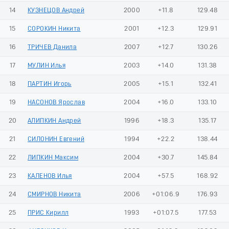
14
КУЗНЕЦОВ Андрей
2000
+11.8
129.48
15
СОРОКИН Никита
2001
+12.3
129.91
16
ТРИЧЕВ Данила
2007
+12.7
130.26
17
МУЛИН Илья
2003
+14.0
131.38
18
ПАРТИН Игорь
2005
+15.1
132.41
19
НАСОНОВ Ярослав
2004
+16.0
133.10
20
АЛИПКИН Андрей
1996
+18.3
135.17
21
СИЛОНИН Евгений
1994
+22.2
138.44
22
ЛИПКИН Максим
2004
+30.7
145.84
23
КАЛЕНОВ Илья
2004
+57.5
168.92
24
СМИРНОВ Никита
2006
+01:06.9
176.93
25
ПРИС Кирилл
1993
+01:07.5
177.53