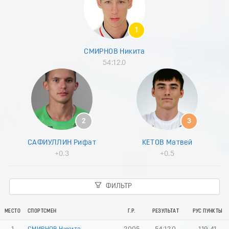
8
9
0
1
1
2
СМИРНОВ Никита
3
54:12.0
4
5
6
7
8
9
2
3
0
1
САФИУЛЛИН Рифат
КЕТОВ Матвей
2
+0.3
+0.5
3
4
5
ФИЛЬТР
6
7
8
МЕСТО
СПОРТСМЕН
Г.Р.
РЕЗУЛЬТАТ
РУС ПУНКТЫ
9