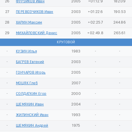
26
ФУРЗИКОВ Иван
2005
+01:12.9
182.09
27
ПЕРЕВОЗЧИКОВ Иван
2003
+01:22.6
190.53
28
ХАРИН Максим
2005
+02:25.7
244.86
29
МИХАЙЛОВСКИЙ Денис
2005
+02:49.8
265.61
КРУГОВОЙ
-
КУЗИН Илья
1983
-
-
-
БАГРЕВ Евгений
2003
-
-
-
ГОНЧАРОВ Игорь
2005
-
-
-
МОЦЯК Глеб
2007
-
-
-
СОЛДАТКИН Егор
2000
-
-
-
ШЕМЯКИН Иван
2004
-
-
-
ЖИЛИНСКИЙ Иван
1993
-
-
-
ШЕМЯКИН Андрей
1975
-
-