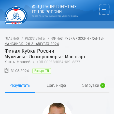
ФЕДЕРАЦИЯ ЛЫЖНЫХ
ГОНОК РОССИИ
CROSS COUNTRY SKIING FEDERATION OF RUSSIA
ГЛАВНАЯ
/
РЕЗУЛЬТАТЫ
/
ФИНАЛ КУБКА РОССИИ - ХАНТЫ-
МАНСИЙСК - 26-31 АВГУСТА 2024
Финал Кубка России
Мужчины - Лыжероллеры - Масстарт
Ханты-Мансийск,
КОД СОРЕВНОВАНИЯ: 8877
31.08.2024
Рапорт ТД
0
1
Результаты
Доп. инфо
Загрузки
2
3
4
5
6
7