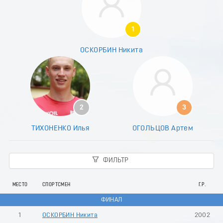
7
8
9
1
0
1
ОСКОРБИН Никита
2
3
4
5
6
7
2
3
8
9
ТИХОНЕНКО Илья
ОГОЛЬЦОВ Артем
0
1
2
ФИЛЬТР
3
4
5
МЕСТО
СПОРТСМЕН
Г.Р.
6
ФИНАЛ
7
8
1
ОСКОРБИН Никита
2002