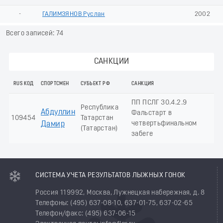
-
ГАЛИМЗЯНОВ Руслан
2002
Всего записей: 74
САНКЦИИ
RUS КОД
СПОРТСМЕН
СУБЬЕКТ РФ
САНКЦИЯ
ПП ПСЛГ 30.4.2.9
Республика
Абдуллин
Фальстарт в
109454
Татарстан
четвертьфинальном
Дамир
(Татарстан)
забеге
СИСТЕМА УЧЕТА РЕЗУЛЬТАТОВ ЛЫЖНЫХ ГОНОК
Россия 119992, Москва, Лужнецкая набережная, д. 8
Телефоны: (495) 637-08-10, 637-01-75, 637-02-65
Телефон/факс: (495) 637-06-15