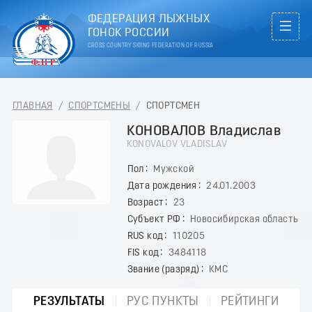
ФЕДЕРАЦИЯ ЛЫЖНЫХ
ГОНОК РОССИИ
CROSS COUNTRY SKIING FEDERATION OF RUSSIA
ГЛАВНАЯ
/
СПОРТСМЕНЫ
/
СПОРТСМЕН
КОНОВАЛОВ Владислав
KONOVALOV VLADISLAV
Пол
Мужской
Дата рождения
24.01.2003
Возраст
23
Субъект РФ
Новосибирская область
RUS код
110205
FIS код
3484118
Звание (разряд)
КМС
РЕЗУЛЬТАТЫ
РУС ПУНКТЫ
РЕЙТИНГИ