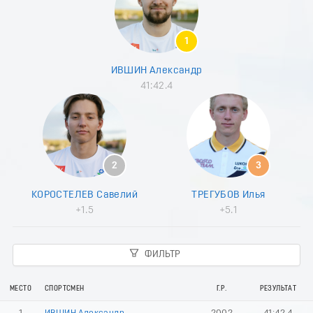
8
9
0
1
1
2
ИВШИН Александр
3
41:42.4
4
5
6
7
8
9
2
3
0
1
КОРОСТЕЛЕВ Савелий
ТРЕГУБОВ Илья
2
+1.5
+5.1
3
4
5
ФИЛЬТР
6
7
8
МЕСТО
СПОРТСМЕН
Г.Р.
РЕЗУЛЬТАТ
9