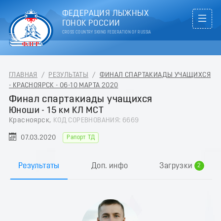
ФЕДЕРАЦИЯ ЛЫЖНЫХ
ГОНОК РОССИИ
CROSS COUNTRY SKIING FEDERATION OF RUSSIA
ГЛАВНАЯ
/
РЕЗУЛЬТАТЫ
/
ФИНАЛ СПАРТАКИАДЫ УЧАЩИХСЯ
- КРАСНОЯРСК - 06-10 МАРТА 2020
Финал спартакиады учащихся
Юноши - 15 км КЛ МСТ
Красноярск,
КОД СОРЕВНОВАНИЯ: 6669
07.03.2020
Рапорт ТД
0
1
Результаты
Доп. инфо
Загрузки
2
3
4
5
6
7