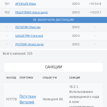
101
АРЕФЬЕВ Иван
2003
+10:54.8
102
РАЩУПКИН Александр
2003
+13:23.1
НЕ ЗАКОНЧИЛИ ДИСТАНЦИЮ
-
ЛОПАТИН Максим
2002
-
-
ШАШЕРИН Евгений
2003
-
-
ДУПЛИН Александр
2002
-
Всего записей: 105
САНКЦИИ
RUS КОД
СПОРТСМЕН
СУБЬЕКТ РФ
САНКЦИЯ
18.2.1,
Использование
Потуткин
запрещенного хода
107778
Ненецкий АО
в зоне
Виталий