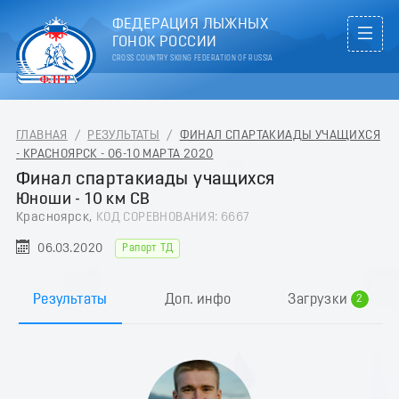
ФЕДЕРАЦИЯ ЛЫЖНЫХ
ГОНОК РОССИИ
CROSS COUNTRY SKIING FEDERATION OF RUSSIA
ГЛАВНАЯ
/
РЕЗУЛЬТАТЫ
/
ФИНАЛ СПАРТАКИАДЫ УЧАЩИХСЯ
- КРАСНОЯРСК - 06-10 МАРТА 2020
Финал спартакиады учащихся
Юноши - 10 км СВ
Красноярск,
КОД СОРЕВНОВАНИЯ: 6667
06.03.2020
Рапорт ТД
0
1
Результаты
Доп. инфо
Загрузки
2
3
4
5
6
7