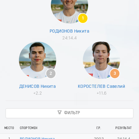
8
9
0
1
1
2
РОДИОНОВ Никита
3
24:14.4
4
5
6
7
8
9
2
3
0
1
ДЕНИСОВ Никита
КОРОСТЕЛЕВ Савелий
2
+2.2
+11.6
3
4
5
ФИЛЬТР
6
7
8
МЕСТО
СПОРТСМЕН
Г.Р.
РЕЗУЛЬТАТ
9