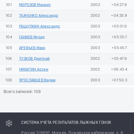
101
МОРОЗОВ Михаил
2003
+04:27.9
102
ТКАЧЕНКО Александр
2002
+04:35.9
103
РАЩУПКИН Александр
2003
+05:31.0
104
ГАНИЕВ Мурад
2003
+05:35.7
105
АРЕФЬЕВ Иван
2003
+05:45.7
106
ТУЗКОВ Дмитрий
2002
+05:47.9
107
НИКИТИН Артем
2002
+06:43.4
108
ЯРОСЛАВЦЕВ Вадим
2003
+07:50.3
Всего записей: 108
СИСТЕМА УЧЕТА РЕЗУЛЬТАТОВ ЛЫЖНЫХ ГОНОК
Россия 119992, Москва, Лужнецкая набережная, д. 8