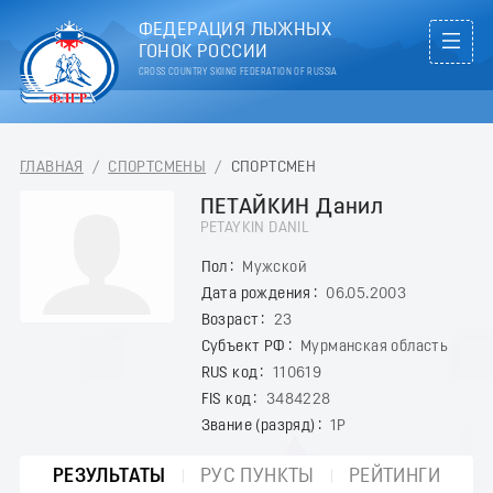
ФЕДЕРАЦИЯ ЛЫЖНЫХ
ГОНОК РОССИИ
CROSS COUNTRY SKIING FEDERATION OF RUSSIA
ГЛАВНАЯ
/
СПОРТСМЕНЫ
/
СПОРТСМЕН
ПЕТАЙКИН Данил
PETAYKIN DANIL
Пол
Мужской
Дата рождения
06.05.2003
Возраст
23
Субъект РФ
Мурманская область
RUS код
110619
FIS код
3484228
Звание (разряд)
1Р
РЕЗУЛЬТАТЫ
РУС ПУНКТЫ
РЕЙТИНГИ