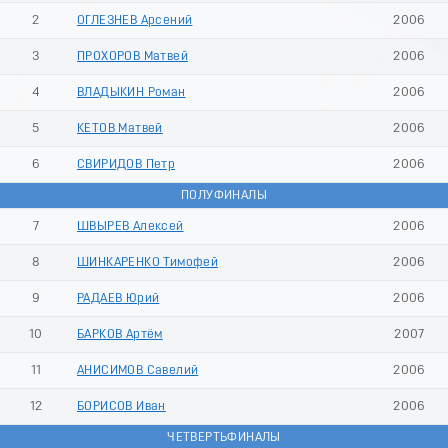
2
ОГЛЕЗНЕВ Арсений
2006
3
ПРОХОРОВ Матвей
2006
4
ВЛАДЫКИН Роман
2006
5
КЕТОВ Матвей
2006
6
СВИРИДОВ Петр
2006
ПОЛУФИНАЛЫ
7
ШВЫРЕВ Алексей
2006
8
ШИНКАРЕНКО Тимофей
2006
9
РАДАЕВ Юрий
2006
10
БАРКОВ Артём
2007
11
АНИСИМОВ Савелий
2006
12
БОРИСОВ Иван
2006
ЧЕТВЕРТЬФИНАЛЫ