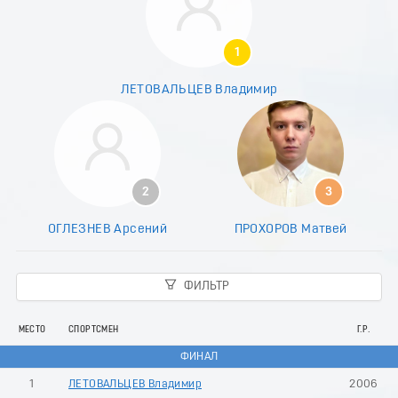
8
9
0
1
1
2
ЛЕТОВАЛЬЦЕВ Владимир
3
4
5
6
7
8
2
3
9
0
ОГЛЕЗНЕВ Арсений
ПРОХОРОВ Матвей
1
2
3
ФИЛЬТР
4
5
6
МЕСТО
СПОРТСМЕН
Г.Р.
7
ФИНАЛ
8
9
1
ЛЕТОВАЛЬЦЕВ Владимир
2006