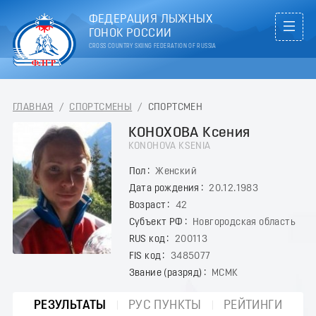
ФЕДЕРАЦИЯ ЛЫЖНЫХ
ГОНОК РОССИИ
CROSS COUNTRY SKIING FEDERATION OF RUSSIA
ГЛАВНАЯ
/
СПОРТСМЕНЫ
/
СПОРТСМЕН
КОНОХОВА Ксения
KONOHOVA KSENIA
Пол
Женский
Дата рождения
20.12.1983
Возраст
42
Субъект РФ
Новгородская область
RUS код
200113
FIS код
3485077
Звание (разряд)
МСМК
РЕЗУЛЬТАТЫ
РУС ПУНКТЫ
РЕЙТИНГИ