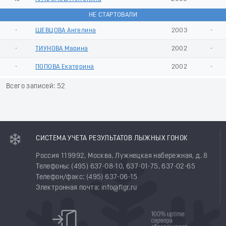
НЕ СТАРТОВАЛИ
-
ШЕВЦОВА Ангелина
2003
-
-
ТИУНОВА Марина
2002
-
-
ПОПОВА Екатерина
2002
-
Всего записей: 52
СИСТЕМА УЧЕТА РЕЗУЛЬТАТОВ ЛЫЖНЫХ ГОНОК
Россия 119992, Москва, Лужнецкая набережная, д. 8
Телефоны: (495) 637-08-10, 637-01-75, 637-02-65
Телефон/факс: (495) 637-06-15
Электронная почта: info@flgr.ru