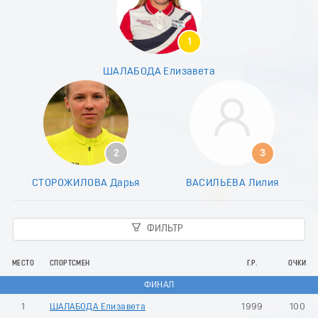
8
9
0
1
1
2
ШАЛАБОДА Елизавета
3
4
5
6
7
8
2
3
9
0
СТОРОЖИЛОВА Дарья
ВАСИЛЬЕВА Лилия
1
2
3
ФИЛЬТР
4
5
6
МЕСТО
СПОРТСМЕН
Г.Р.
ОЧКИ
7
ФИНАЛ
8
9
1
ШАЛАБОДА Елизавета
1999
100