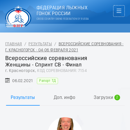
ФЕДЕРАЦИЯ ЛЫЖНЫХ
ГОНОК РОССИИ
CROSS COUNTRY SKIING FEDERATION OF RUSSIA
ГЛАВНАЯ
/
РЕЗУЛЬТАТЫ
/
ВСЕРОССИЙСКИЕ СОРЕВНОВАНИЯ -
Г. КРАСНОГОРСК - 04-06 ФЕВРАЛЯ 2021
Всероссийские соревнования
Женщины - Спринт СВ - Финал
г. Красногорск,
КОД СОРЕВНОВАНИЯ: 7154
06.02.2021
Рапорт ТД
0
1
Результаты
Доп. инфо
Загрузки
2
3
4
5
6
7