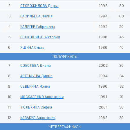
2
СТОРОЖИЛОВА Дарья
1993
80
3
ВАСИЛЬЕВА Лилия
1994
60
4
КАЛУГЕР Габриелла
1995
50
5
РОСКОШИНА Виктория
1998
45
6
ЯШИНА Ольга
1986
40
ПОЛУФИНАЛЫ
7
СОБОЛЕВА Диана
2002
36
8
АРТЕМЬЕВА Диана
1994
34
9
СЕВЕРИНА Ирина
1996
32
10
МОСКАЛЕНКО Анастасия
1991
31
11
ТЮЛЬКИНА София
2001
30
12
КАЗАКУЛ Анастасия
1982
29
ЧЕТВЕРТЬФИНАЛЫ