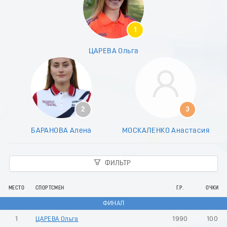
7
8
9
1
0
1
ЦАРЕВА Ольга
2
3
4
5
6
7
2
3
8
9
БАРАНОВА Алена
МОСКАЛЕНКО Анастасия
0
1
2
ФИЛЬТР
3
4
5
МЕСТО
СПОРТСМЕН
Г.Р.
ОЧКИ
6
ФИНАЛ
7
8
1
ЦАРЕВА Ольга
1990
100