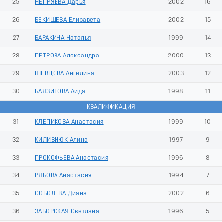
25
НЕПРЯЕВА Дарья
2002
16
26
БЕКИШЕВА Елизавета
2002
15
27
БАРАКИНА Наталья
1999
14
28
ПЕТРОВА Александра
2000
13
29
ШЕВЦОВА Ангелина
2003
12
30
БАЯЗИТОВА Аида
1998
11
КВАЛИФИКАЦИЯ
31
КЛЕПИКОВА Анастасия
1999
10
32
КИЛИВНЮК Алина
1997
9
33
ПРОКОФЬЕВА Анастасия
1996
8
34
РЯБОВА Анастасия
1994
7
35
СОБОЛЕВА Диана
2002
6
36
ЗАБОРСКАЯ Светлана
1996
5