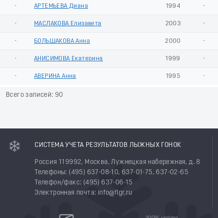
-
АРТЕМЬЕВА Диана
1994
-
-
МАСЛАКОВА Елизавета
2003
-
-
БОЛЬШАКОВА Анна
2000
-
-
АНИСИМОВА Екатерина
1999
-
-
АВЕРИНА Анна
1995
-
Всего записей: 90
СИСТЕМА УЧЕТА РЕЗУЛЬТАТОВ ЛЫЖНЫХ ГОНОК
Россия 119992, Москва, Лужнецкая набережная, д. 8
Телефоны: (495) 637-08-10, 637-01-75, 637-02-65
Телефон/факс: (495) 637-06-15
Электронная почта: info@flgr.ru