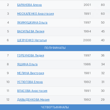
9
2
БАРАНОВА Алена
2001
80
3
МОСКАЛЕНКО Анастасия
1991
60
4
ЯКИМУШКИНА Ольга
1997
50
5
ВАСИЛЬЕВА Лилия
1994
45
6
ШЕВЧЕНКО Наталья
2000
40
ПОЛУФИНАЛЫ
7
ГОРБУНОВА Лидия
1997
36
8
ЯШИНА Ольга
1986
34
9
МЕЛИНА Виктория
1981
32
10
УСТЮГОВА Елена
1992
31
11
ВЛАСОВА Анастасия
1991
30
12
ДАВЫДЕНКОВА Мария
1992
29
ЧЕТВЕРТЬФИНАЛЫ