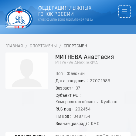
ФЕДЕРАЦИЯ ЛЫЖНЫХ
ГОНОК РОССИИ
CROSS COUNTRY SKIING FEDERATION OF RUSSIA
ГЛАВНАЯ
/
СПОРТСМЕНЫ
/
СПОРТСМЕН
МИТЯЕВА Анастасия
MITYAEVA ANASTASIYA
Пол
Женский
Дата рождения
27.07.1989
Возраст
37
Субъект РФ
Кемеровская область - Кузбасс
RUS код
202454
FIS код
3487154
Звание (разряд)
КМС