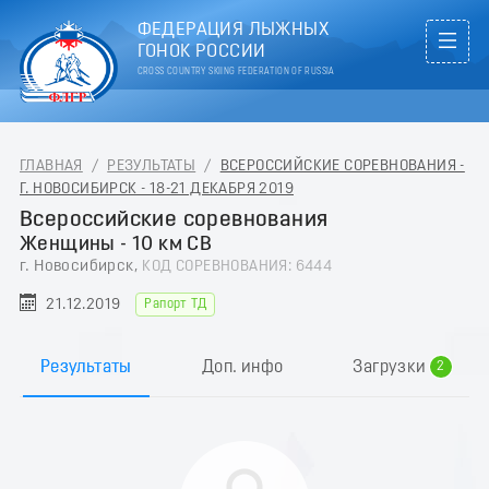
ФЕДЕРАЦИЯ ЛЫЖНЫХ
ГОНОК РОССИИ
CROSS COUNTRY SKIING FEDERATION OF RUSSIA
ГЛАВНАЯ
/
РЕЗУЛЬТАТЫ
/
ВСЕРОССИЙСКИЕ СОРЕВНОВАНИЯ -
Г. НОВОСИБИРСК - 18-21 ДЕКАБРЯ 2019
Всероссийские соревнования
Женщины - 10 км СВ
г. Новосибирск,
КОД СОРЕВНОВАНИЯ: 6444
21.12.2019
Рапорт ТД
0
1
Результаты
Доп. инфо
Загрузки
2
3
4
5
6
7