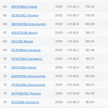
64
КИРИЛИНА София
2001
+01:40.2
179.32
-
65
КОЗЛЕНКО Полина
2002
+01:40.7
179.85
-
66
ХВАТЬКОВА Александра
2002
+01:40.9
180.06
-
67
АЛЕКСЕЕВА Анита
2003
+01:41.0
180.17
-
68
НОСОВА Мария
2001
+01:41.6
180.81
-
69
ПЕЛЕВИНА Снежана
2002
+01:42.2
181.45
-
70
ЛУПАТОВА Елизавета
2002
+01:42.5
181.77
-
71
ЛОПУХОВА Алиса
2002
+01:43.4
182.72
-
72
ШАМРАЕВА Александра
2001
+01:44.5
183.89
-
73
ДУЛЬЦЕВА Александра
2001
+01:44.8
184.21
-
74
АНДРИЕНКО Дарина
2001
+01:44.9
184.32
-
75
КУСКОВА Каллиста
2004
+01:46.3
185.81
-