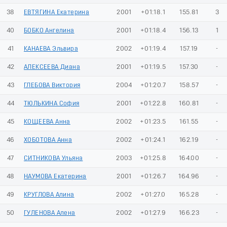
38
ЕВТЯГИНА Екатерина
2001
+01:18.1
155.81
3
40
БОБКО Ангелина
2001
+01:18.4
156.13
1
41
КАНАЕВА Эльвира
2002
+01:19.4
157.19
-
42
АЛЕКСЕЕВА Диана
2001
+01:19.5
157.30
-
43
ГЛЕБОВА Виктория
2004
+01:20.7
158.57
-
44
ТЮЛЬКИНА София
2001
+01:22.8
160.81
-
45
КОЩЕЕВА Анна
2002
+01:23.5
161.55
-
46
ХОБОТОВА Анна
2002
+01:24.1
162.19
-
47
СИТНИКОВА Ульяна
2003
+01:25.8
164.00
-
48
НАУМОВА Екатерина
2001
+01:26.7
164.96
-
49
КРУГЛОВА Алина
2002
+01:27.0
165.28
-
50
ГУЛЕНОВА Алена
2002
+01:27.9
166.23
-