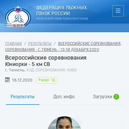
ФЕДЕРАЦИЯ ЛЫЖНЫХ
ГОНОК РОССИИ
CROSS COUNTRY SKIING FEDERATION OF RUSSIA
ГЛАВНАЯ
/
РЕЗУЛЬТАТЫ
/
ВСЕРОССИЙСКИЕ СОРЕВНОВАНИЯ,
СОРЕВНОВАНИЯ - Г. ТЮМЕНЬ - 13-18 ДЕКАБРЯ 2020
Всероссийские соревнования
Юниорки - 5 км СВ
г. Тюмень,
КОД СОРЕВНОВАНИЯ: 6988
16.12.2020
Рапорт ТД
0
1
Результаты
Доп. инфо
Загрузки
2
3
4
5
6
7