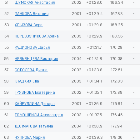
51
ШУМСКАЯ Анастасия
2002
+01:28.0
166.34
-
52
ПАНКОВА Виталия
2001
+01:29.4
167.83
-
53
ХЛЫЗОВА Вера
2001
+01:29.8
168.25
-
54
ПЕРЕВОЗЧИКОВА Арина
2003
+01:29.9
168.36
-
55
РАДИОНОВА Дарья
2003
+01:31.7
170.28
-
56
НЕВЬЯНЦЕВА Виктория
2004
+01:31.8
170.38
-
57
СОБОЛЕВА Диана
2002
+01:33.8
172.51
-
58
ГЛАДКИХ Ева
2003
+01:34.1
172.83
-
59
ГРЯЗНОВА Екатерина
2002
+01:35.1
173.89
-
60
ХАЙРУЛЛИНА Динара
2001
+01:36.9
175.81
-
61
ТОМОШВИЛИ Александра
2003
+01:37.5
176.45
-
62
ДОЛМАТОВА Татьяна
2004
+01:38.9
177.94
-
63
ЧУПРОВА Мария
2002
+01:39.3
178.36
-