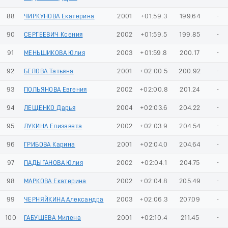
88
ЧИРКУНОВА Екатерина
2001
+01:59.3
199.64
-
90
СЕРГЕЕВИЧ Ксения
2002
+01:59.5
199.85
-
91
МЕНЬШИКОВА Юлия
2003
+01:59.8
200.17
-
92
БЕЛОВА Татьяна
2001
+02:00.5
200.92
-
93
ПОЛЬЯНОВА Евгения
2002
+02:00.8
201.24
-
94
ЛЕЩЕНКО Дарья
2004
+02:03.6
204.22
-
95
ЛУКИНА Елизавета
2002
+02:03.9
204.54
-
96
ГРИБОВА Карина
2001
+02:04.0
204.64
-
97
ПАДЫГАНОВА Юлия
2002
+02:04.1
204.75
-
98
МАРКОВА Екатерина
2002
+02:04.8
205.49
-
99
ЧЕРНЯЙКИНА Александра
2003
+02:06.3
207.09
-
100
ГАБУШЕВА Милена
2001
+02:10.4
211.45
-