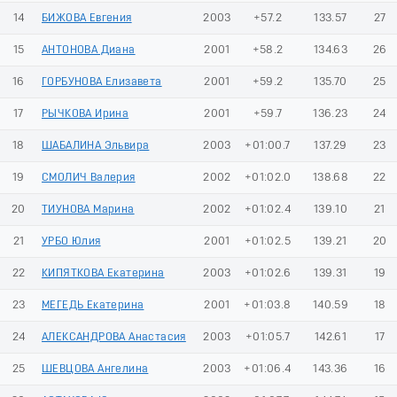
14
БИЖОВА Евгения
2003
+57.2
133.57
27
15
АНТОНОВА Диана
2001
+58.2
134.63
26
16
ГОРБУНОВА Елизавета
2001
+59.2
135.70
25
17
РЫЧКОВА Ирина
2001
+59.7
136.23
24
18
ШАБАЛИНА Эльвира
2003
+01:00.7
137.29
23
19
СМОЛИЧ Валерия
2002
+01:02.0
138.68
22
20
ТИУНОВА Марина
2002
+01:02.4
139.10
21
21
УРБО Юлия
2001
+01:02.5
139.21
20
22
КИПЯТКОВА Екатерина
2003
+01:02.6
139.31
19
23
МЕГЕДЬ Екатерина
2001
+01:03.8
140.59
18
24
АЛЕКСАНДРОВА Анастасия
2003
+01:05.7
142.61
17
25
ШЕВЦОВА Ангелина
2003
+01:06.4
143.36
16