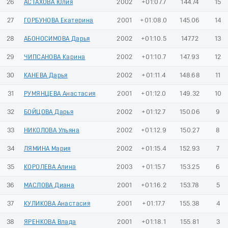
26
АСТАХОВА Юлия
2002
+01:07.7
144.74
15
27
ГОРБУНОВА Екатерина
2001
+01:08.0
145.06
14
28
АБОНОСИМОВА Дарья
2002
+01:10.5
147.72
13
29
ЧИПСАНОВА Карина
2002
+01:10.7
147.93
12
30
КАНЕВА Дарья
2002
+01:11.4
148.68
11
31
РУМЯНЦЕВА Анастасия
2001
+01:12.0
149.32
10
32
БОЙЦОВА Дарья
2002
+01:12.7
150.06
9
33
НИКОЛОВА Ульяна
2002
+01:12.9
150.27
8
34
ЛЯМИНА Мария
2002
+01:15.4
152.93
7
35
КОРОЛЕВА Алина
2003
+01:15.7
153.25
6
36
МАСЛОВА Диана
2001
+01:16.2
153.78
5
37
КУЛИКОВА Анастасия
2001
+01:17.7
155.38
4
38
ЯРЕНКОВА Влада
2001
+01:18.1
155.81
3