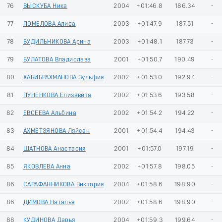
76
ВЫСКУБА Ника
2004
+01:46.8
186.34
-
77
ПОМЕЛОВА Алиса
2003
+01:47.9
187.51
-
78
БУДИЛЬНИКОВА Арина
2003
+01:48.1
187.73
-
79
БУЛАТОВА Владислава
2001
+01:50.7
190.49
-
80
ХАБИБРАХМАНОВА Зульфия
2002
+01:53.0
192.94
-
81
ПУНЕНКОВА Елизавета
2002
+01:53.6
193.58
-
82
ЕВСЕЕВА Альбина
2002
+01:54.2
194.22
-
83
АХМЕТЗЯНОВА Ляйсан
2001
+01:54.4
194.43
-
84
ШАТНОВА Анастасия
2001
+01:57.0
197.19
-
85
ЯКОВЛЕВА Анна
2002
+01:57.8
198.05
-
86
САРАФАННИКОВА Виктория
2004
+01:58.6
198.90
-
86
ДИМОВА Наталья
2002
+01:58.6
198.90
-
88
КУДИНОВА Дарья
2004
+01:59.3
199.64
-