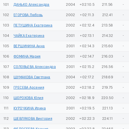
101
ДАНЬКО Александра
2004
+02:10.5
211.56
-
102
ЕГОРОВА Любовь
2002
+02:11.3
212.41
-
103
ПЕТУШИНА Екатерина
2002
+02:12.4
213.58
-
104
ЧАЙКА Екатерина
2001
+02:13.1
214.32
-
105
ВЕРШИНИНА Анна
2001
+02:14.3
215.60
-
106
ФОМИНА Мария
2001
+02:14.7
216.03
-
107
СОЛОВЬЕВА Александра
2001
+02:15.2
216.56
-
108
ШУМАКОВА Светлана
2004
+02:17.2
218.69
-
109
ГРЕСЕВА Арсения
2002
+02:18.2
219.75
-
110
ШОРОХОВА Юлия
2002
+02:18.9
220.50
-
111
КУРОЧКИНА Ирина
2001
+02:19.5
221.13
-
112
ШЕВЛЯКОВА Виктория
2002
+02:22.3
224.11
-