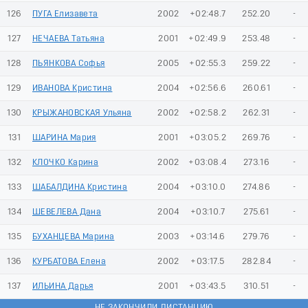
126
ПУГА Елизавета
2002
+02:48.7
252.20
-
127
НЕЧАЕВА Татьяна
2001
+02:49.9
253.48
-
128
ПЬЯНКОВА Софья
2005
+02:55.3
259.22
-
129
ИВАНОВА Кристина
2004
+02:56.6
260.61
-
130
КРЫЖАНОВСКАЯ Ульяна
2002
+02:58.2
262.31
-
131
ШАРИНА Мария
2001
+03:05.2
269.76
-
132
КЛОЧКО Карина
2002
+03:08.4
273.16
-
133
ШАБАЛДИНА Кристина
2004
+03:10.0
274.86
-
134
ШЕВЕЛЕВА Дана
2004
+03:10.7
275.61
-
135
БУХАНЦЕВА Марина
2003
+03:14.6
279.76
-
136
КУРБАТОВА Елена
2002
+03:17.5
282.84
-
137
ИЛЬИНА Дарья
2001
+03:43.5
310.51
-
НЕ ЗАКОНЧИЛИ ДИСТАНЦИЮ