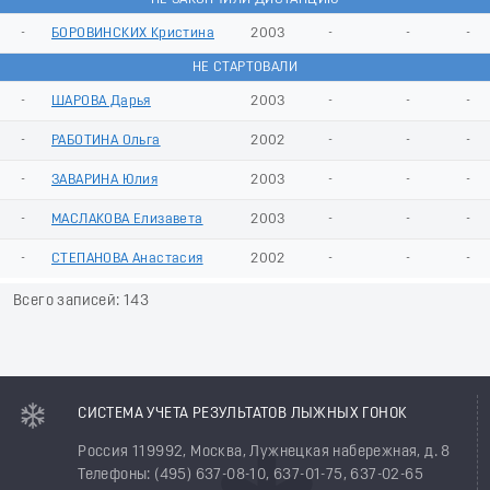
-
БОРОВИНСКИХ Кристина
2003
-
-
-
НЕ СТАРТОВАЛИ
-
ШАРОВА Дарья
2003
-
-
-
-
РАБОТИНА Ольга
2002
-
-
-
-
ЗАВАРИНА Юлия
2003
-
-
-
-
МАСЛАКОВА Елизавета
2003
-
-
-
-
СТЕПАНОВА Анастасия
2002
-
-
-
Всего записей: 143
СИСТЕМА УЧЕТА РЕЗУЛЬТАТОВ ЛЫЖНЫХ ГОНОК
Россия 119992, Москва, Лужнецкая набережная, д. 8
Телефоны: (495) 637-08-10, 637-01-75, 637-02-65