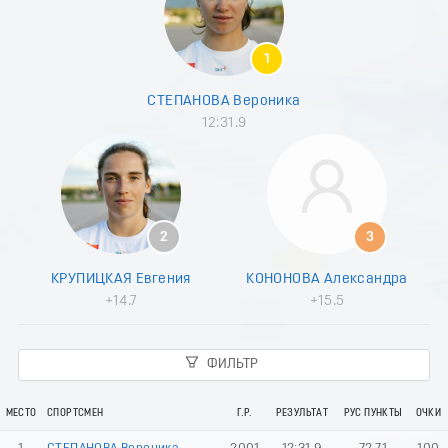
8
9
0
1
1
2
СТЕПАНОВА Вероника
3
12:31.9
4
5
6
7
8
9
2
3
0
1
КРУПИЦКАЯ Евгения
КОНОНОВА Александра
2
+14.7
+15.5
3
4
5
ФИЛЬТР
6
7
8
МЕСТО
СПОРТСМЕН
Г.Р.
РЕЗУЛЬТАТ
РУС ПУНКТЫ
ОЧКИ
9