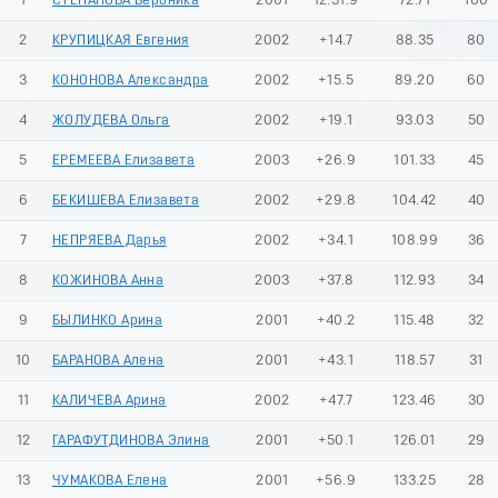
1
СТЕПАНОВА Вероника
2001
12:31.9
72.71
100
2
КРУПИЦКАЯ Евгения
2002
+14.7
88.35
80
3
КОНОНОВА Александра
2002
+15.5
89.20
60
4
ЖОЛУДЕВА Ольга
2002
+19.1
93.03
50
5
ЕРЕМЕЕВА Елизавета
2003
+26.9
101.33
45
6
БЕКИШЕВА Елизавета
2002
+29.8
104.42
40
7
НЕПРЯЕВА Дарья
2002
+34.1
108.99
36
8
КОЖИНОВА Анна
2003
+37.8
112.93
34
9
БЫЛИНКО Арина
2001
+40.2
115.48
32
10
БАРАНОВА Алена
2001
+43.1
118.57
31
11
КАЛИЧЕВА Арина
2002
+47.7
123.46
30
12
ГАРАФУТДИНОВА Элина
2001
+50.1
126.01
29
13
ЧУМАКОВА Елена
2001
+56.9
133.25
28