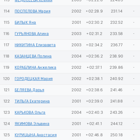
113
ФЕДОСЕЕВА Ксения
2003
+02:22.8
224.65
-
114
ПОСПЕЛОВА Мария
2002
+02:28.9
231.14
-
115
БИЛЫК Яна
2001
+02:30.2
232.52
-
116
ГУРЬЯНОВА Алина
2003
+02:31.2
233.58
-
117
НИКИТИНА Елизавета
2003
+02:34.2
236.77
-
118
КАЗАНЦЕВА Полина
2004
+02:36.2
238.90
-
119
КОРАБЛИНА Анжелика
2002
+02:37.1
239.86
-
120
ГОРОДЕЦКАЯ Мария
2002
+02:38.1
240.92
-
121
БЕЛЯЕВА Дарья
2002
+02:38.6
241.46
-
122
ТИЛЬГА Екатерина
2001
+02:39.0
241.88
-
123
КАРЬКОВА Ольга
2004
+02:40.3
243.26
-
124
ЯКИМОВА Эльвина
2001
+02:41.1
244.12
-
125
КУРИЦЫНА Анастасия
2001
+02:46.8
250.18
-