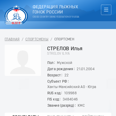
ФЕДЕРАЦИЯ ЛЫЖНЫХ
ГОНОК РОССИИ
CROSS COUNTRY SKIING FEDERATION OF RUSSIA
ГЛАВНАЯ
/
СПОРТСМЕНЫ
/
СПОРТСМЕН
СТРЕЛОВ Илья
STRELOV ILIYA
Пол
Мужской
Дата рождения
21.01.2004
Возраст
22
Субъект РФ
Ханты-Мансийский АО - Югра
RUS код
109988
FIS код
3484046
Звание (разряд)
КМС