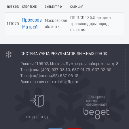
RUS КОД
СПОРТСМЕН
СУБЬЕКТ РФ
САНКЦИЯ
ПП ПСЛГ 35.5 не одел
Прохоров
Московская
111075
транспондеры перед
область
Матвей
стартом
СИСТЕМА УЧЕТА РЕЗУЛЬТАТОВ ЛЫЖНЫХ ГОНОК
Россия 119992, Москва, Лужнецкая набережная, д. 8
Телефоны: (495) 637-08-10, 637-01-75, 637-02-65
Телефон/факс: (495) 637-06-15
Электронная почта: info@flgr.ru
ВХОД ДЛЯ ТД