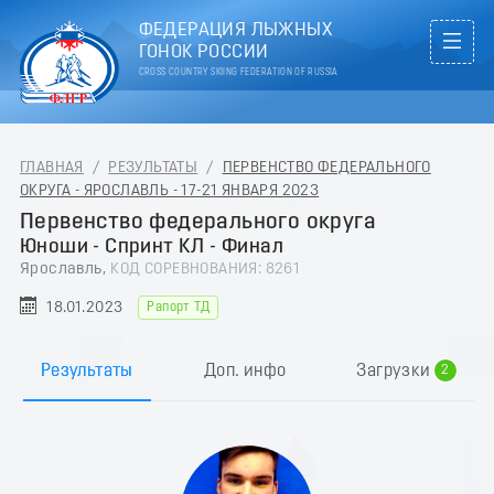
ФЕДЕРАЦИЯ ЛЫЖНЫХ
ГОНОК РОССИИ
CROSS COUNTRY SKIING FEDERATION OF RUSSIA
ГЛАВНАЯ
/
РЕЗУЛЬТАТЫ
/
ПЕРВЕНСТВО ФЕДЕРАЛЬНОГО
ОКРУГА - ЯРОСЛАВЛЬ - 17-21 ЯНВАРЯ 2023
Первенство федерального округа
Юноши - Спринт КЛ - Финал
Ярославль,
КОД СОРЕВНОВАНИЯ: 8261
18.01.2023
Рапорт ТД
0
1
Результаты
Доп. инфо
Загрузки
2
3
4
5
6
7