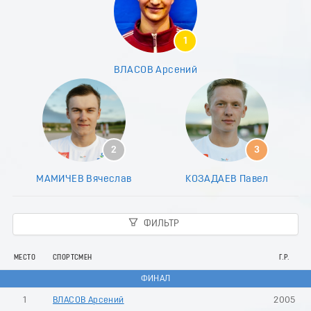
8
9
0
1
1
2
ВЛАСОВ Арсений
3
4
5
6
7
8
2
3
9
0
МАМИЧЕВ Вячеслав
КОЗАДАЕВ Павел
1
2
3
ФИЛЬТР
4
5
6
МЕСТО
СПОРТСМЕН
Г.Р.
7
ФИНАЛ
8
9
1
ВЛАСОВ Арсений
2005