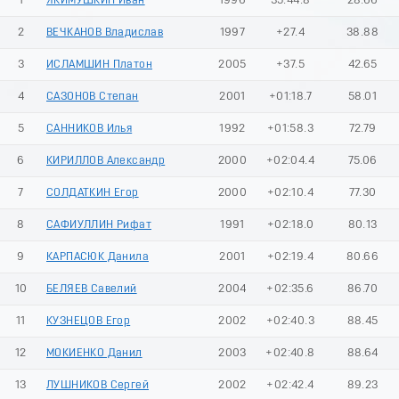
1
ЯКИМУШКИН Иван
1996
35:44.8
28.66
2
ВЕЧКАНОВ Владислав
1997
+27.4
38.88
3
ИСЛАМШИН Платон
2005
+37.5
42.65
4
САЗОНОВ Степан
2001
+01:18.7
58.01
5
САННИКОВ Илья
1992
+01:58.3
72.79
6
КИРИЛЛОВ Александр
2000
+02:04.4
75.06
7
СОЛДАТКИН Егор
2000
+02:10.4
77.30
8
САФИУЛЛИН Рифат
1991
+02:18.0
80.13
9
КАРПАСЮК Данила
2001
+02:19.4
80.66
10
БЕЛЯЕВ Савелий
2004
+02:35.6
86.70
11
КУЗНЕЦОВ Егор
2002
+02:40.3
88.45
12
МОКИЕНКО Данил
2003
+02:40.8
88.64
13
ЛУШНИКОВ Сергей
2002
+02:42.4
89.23