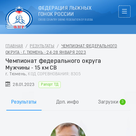
ФЕДЕРАЦИЯ ЛЫЖНЫХ
ГОНОК РОССИИ
CROSS COUNTRY SKIING FEDERATION OF RUSSIA
ГЛАВНАЯ
/
РЕЗУЛЬТАТЫ
/
ЧЕМПИОНАТ ФЕДЕРАЛЬНОГО
ОКРУГА - Г. ТЮМЕНЬ - 24-28 ЯНВАРЯ 2023
Чемпионат федерального округа
Мужчины - 15 км СВ
г. Тюмень,
КОД СОРЕВНОВАНИЯ: 8305
0
28.01.2023
Рапорт ТД
1
2
Результаты
Доп. инфо
Загрузки
3
4
5
6
7
8