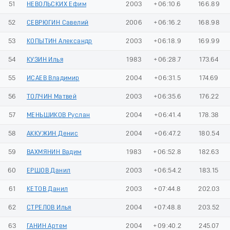
51
НЕВОЛЬСКИХ Ефим
2003
+06:10.6
166.89
52
СЕВРЮГИН Савелий
2006
+06:16.2
168.98
53
КОПЫТИН Александр
2003
+06:18.9
169.99
54
КУЗИН Илья
1983
+06:28.7
173.64
55
ИСАЕВ Владимир
2004
+06:31.5
174.69
56
ТОЛЧИН Матвей
2003
+06:35.6
176.22
57
МЕНЬШИКОВ Руслан
2004
+06:41.4
178.38
58
АККУЖИН Денис
2004
+06:47.2
180.54
59
ВАХМЯНИН Вадим
1983
+06:52.8
182.63
60
ЕРШОВ Данил
2003
+06:54.2
183.15
61
КЕТОВ Данил
2003
+07:44.8
202.03
62
СТРЕЛОВ Илья
2004
+07:48.8
203.52
63
ГАНИН Артем
2004
+09:40.2
245.07