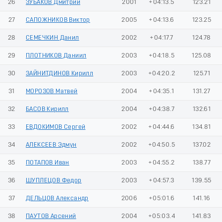
26
ЗУБАКОВ Дмитрий
2001
+04:13.5
123.21
27
САПОЖНИКОВ Виктор
2005
+04:13.6
123.25
28
СЕМЕЧКИН Данил
2002
+04:17.7
124.78
29
ПЛОТНИКОВ Даниил
2003
+04:18.5
125.08
30
ЗАЙНИТДИНОВ Кирилл
2003
+04:20.2
125.71
31
МОРОЗОВ Матвей
2004
+04:35.1
131.27
32
БАСОВ Кирилл
2004
+04:38.7
132.61
33
ЕВДОКИМОВ Сергей
2002
+04:44.6
134.81
34
АЛЕКСЕЕВ Эдмун
2002
+04:50.5
137.02
35
ПОТАПОВ Иван
2003
+04:55.2
138.77
36
ШУПЛЕЦОВ Федор
2003
+04:57.3
139.55
37
ДЕЛЬЦОВ Александр
2006
+05:01.6
141.16
38
ПАУТОВ Арсений
2004
+05:03.4
141.83