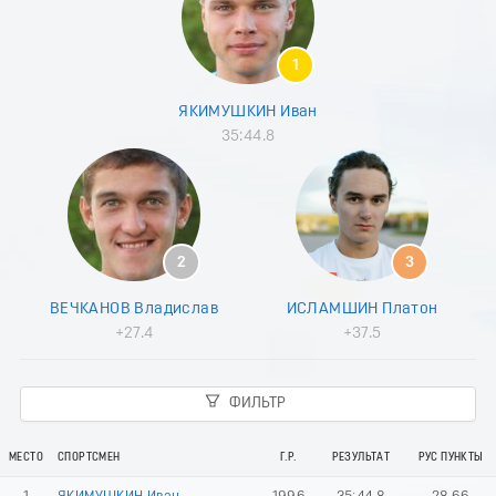
9
0
1
1
2
3
ЯКИМУШКИН Иван
4
35:44.8
5
6
7
8
9
0
2
3
1
2
ВЕЧКАНОВ Владислав
ИСЛАМШИН Платон
3
+27.4
+37.5
4
5
6
ФИЛЬТР
7
8
9
МЕСТО
СПОРТСМЕН
Г.Р.
РЕЗУЛЬТАТ
РУС ПУНКТЫ