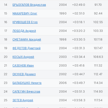
14
БРЫЗГАЛОВ Владислав
2004
+02:49.0
91.70
15
МАКАРЕВИЧ Олег
1990
+02:51.0
92.44
16
КРИВОШЕЕВ Егор
2004
+03:18.1
102.55
17
ЛОБОДА Андрей
2004
+03:20.2
103.33
18
СМЕТАНИН Аркадий
1998
+03:30.5
107.18
19
ФЕДОТОВ Дмитрий
2004
+03:31.3
107.47
20
КОСЫХ Андрей
2003
+03:34.4
108.63
21
САЗОНОВ Иван
2003
+03:41.6
111.32
22
ОКУНЕВ Даниил
2002
+03:44.7
112.47
23
БАЛАБУШКО Никита
2006
+03:49.7
114.34
24
САПЕГИН Вячеслав
2004
+03:51.3
114.93
25
ЗОТЕВ Андрей
2004
+03:58.3
117.54