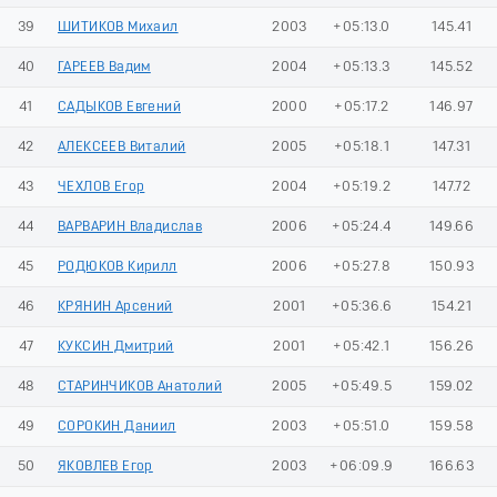
39
ШИТИКОВ Михаил
2003
+05:13.0
145.41
40
ГАРЕЕВ Вадим
2004
+05:13.3
145.52
41
САДЫКОВ Евгений
2000
+05:17.2
146.97
42
АЛЕКСЕЕВ Виталий
2005
+05:18.1
147.31
43
ЧЕХЛОВ Егор
2004
+05:19.2
147.72
44
ВАРВАРИН Владислав
2006
+05:24.4
149.66
45
РОДЮКОВ Кирилл
2006
+05:27.8
150.93
46
КРЯНИН Арсений
2001
+05:36.6
154.21
47
КУКСИН Дмитрий
2001
+05:42.1
156.26
48
СТАРИНЧИКОВ Анатолий
2005
+05:49.5
159.02
49
СОРОКИН Даниил
2003
+05:51.0
159.58
50
ЯКОВЛЕВ Егор
2003
+06:09.9
166.63