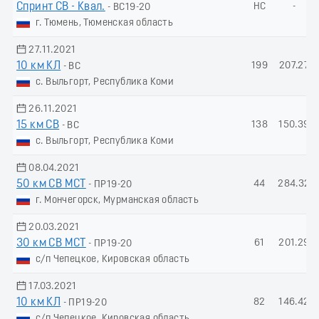
Спринт СВ - Квал.
НС
-
- ВС19-20
г. Тюмень, Тюменская область
27.11.2021
10 км КЛ
199
207.27
- ВС
с. Выльгорт, Республика Коми
26.11.2021
15 км СВ
138
150.39
- ВС
с. Выльгорт, Республика Коми
08.04.2021
50 км СВ МСТ
44
284.32
- ПР19-20
г. Мончегорск, Мурманская область
20.03.2021
30 км СВ МСТ
61
201.29
- ПР19-20
с/п Чепецкое, Кировская область
17.03.2021
10 км КЛ
82
146.42
- ПР19-20
с/п Чепецкое, Кировская область