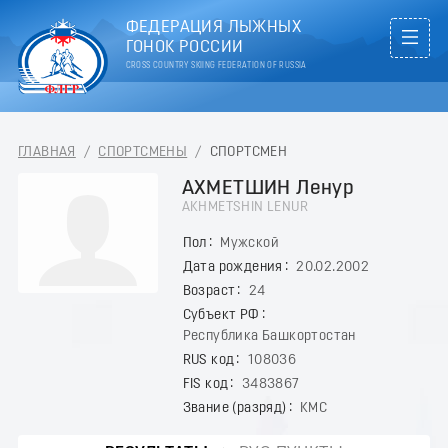
ФЕДЕРАЦИЯ ЛЫЖНЫХ
ГОНОК РОССИИ
CROSS COUNTRY SKIING FEDERATION OF RUSSIA
ГЛАВНАЯ
/
СПОРТСМЕНЫ
/
СПОРТСМЕН
АХМЕТШИН Ленур
AKHMETSHIN LENUR
Пол
Мужской
Дата рождения
20.02.2002
Возраст
24
Субъект РФ
Республика Башкортостан
RUS код
108036
FIS код
3483867
Звание (разряд)
КМС