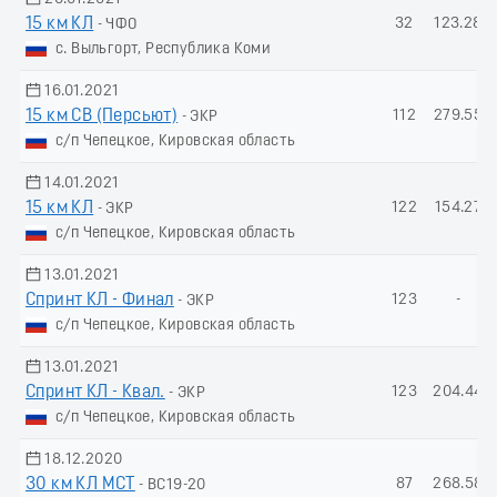
15 км КЛ
32
123.28
- ЧФО
с. Выльгорт, Республика Коми
16.01.2021
15 км СВ (Пеpсьют)
112
279.55
- ЭКР
с/п Чепецкое, Кировская область
14.01.2021
15 км КЛ
122
154.27
- ЭКР
с/п Чепецкое, Кировская область
13.01.2021
Спринт КЛ - Финал
123
-
- ЭКР
с/п Чепецкое, Кировская область
13.01.2021
Спринт КЛ - Квал.
123
204.44
- ЭКР
с/п Чепецкое, Кировская область
18.12.2020
30 км КЛ МСТ
87
268.58
- ВС19-20